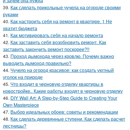
и зачем она нужна
39.
Как сделать прикольные чучела на огороде своими
руками
40.
Как настроить себя на ремонт в квартире. 1 Не
хватит бюджета
41.
Как мотивировать себя на начало ремонта
42.
Как заставить себя возобновить ремонт. Как
заставить закончить ремонт поскорее?!!
43.
Проход дымохода через кровлю. Почему важно
выводить дымоход правильно?
44.
Чучело на огород красивое: как создать уютный
уголок на природе
45.
Что входит в черновую отделку квартиры в
новостройке.. Какие работы входят в черновую отделку
46.
DIY Wall Art: A Step-by-Step Guide to Creating Your
Own Masterpiece
47.
Выбор идеальных обоев: советы и рекомендации
48.
Как сделать деревянные ступени. Как сделать расчет
лестницы?