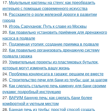
17.
Модульные картины на стену: как преобразить
интерьер с помощью современного искусства
18.
Расскажите о роли железной дороги в развитии
города
19.
Игорь Саруханов: Путь к славе из Москвы
20.
Как правильно установить приёмник для дренажного
насоса в подвале
21.
Подземная утопия: создание приямка в подвале
22.
Как правильно организовать дренажную систему
подвала гаража
23.
Удивительные проекты из пластиковых бутылок,
которые могут изменить вашу жизнь
24.
Проблема конденсата в гараже: решаем ее вместе
25.
Строительство печи для бани из трубы: шаг за шагом
26.
Как сделать стальную печь каменку для бани своими
руками: подробный инструкцию
27.
ВАРИМ банную печь: как сделать бани более
комфортной и уютным местом
28.
Банная печь из трубы: простой способ создать