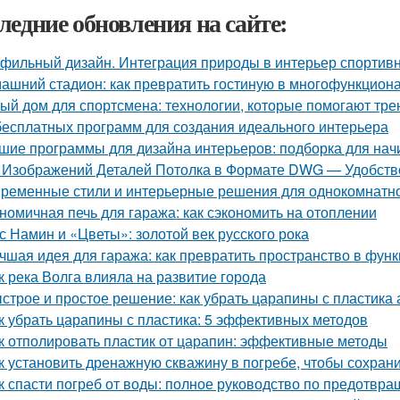
ледние обновления на сайте:
фильный дизайн. Интеграция природы в интерьер спортив
ашний стадион: как превратить гостиную в многофункцион
ый дом для спортсмена: технологии, которые помогают тре
бесплатных программ для создания идеального интерьера
шие программы для дизайна интерьеров: подборка для на
 Изображений Деталей Потолка в Формате DWG — Удобство
ременные стили и интерьерные решения для однокомнатн
номичная печь для гаража: как сэкономить на отоплении
с Намин и «Цветы»: золотой век русского рока
чшая идея для гаража: как превратить пространство в фу
к река Волга влияла на развитие города
строе и простое решение: как убрать царапины с пластика
к убрать царапины с пластика: 5 эффективных методов
к отполировать пластик от царапин: эффективные методы
к установить дренажную скважину в погребе, чтобы сохрани
к спасти погреб от воды: полное руководство по предотв