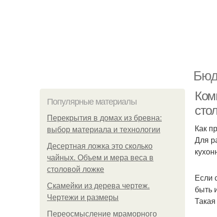
Бюд
Ком
Популярные материалы
сто
Перекрытия в домах из бревна:
Как п
выбор материала и технологии
Для р
Десертная ложка это сколько
кухон
чайных. Объем и мера веса в
столовой ложке
Если 
Скамейки из дерева чертеж.
быть 
Чертежи и размеры
Такая
Переосмысление мраморного