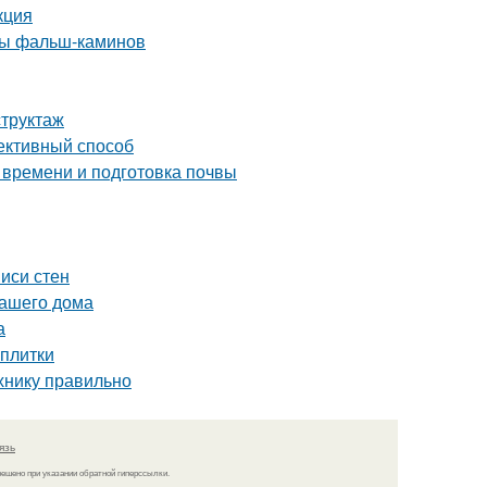
кция
ды фальш-каминов
структаж
ективный способ
 времени и подготовка почвы
иси стен
вашего дома
а
 плитки
хнику правильно
язь
решено при указании обратной гиперссылки.