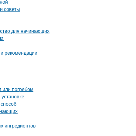
иной
 и советы
дство для начинающих
ла
 и рекомендации
м или погребом
и установке
 способ
инающих
ых ингредиентов