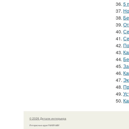
36.
5 
37.
Но
38.
Бе
39.
От
40.
Се
41.
Се
42.
По
43.
Ка
44.
Бе
45.
За
46.
Ка
47.
Эк
48.
Пр
49.
Ус
50.
Ка
© 2026 Детали интерьера
Интересные идеи Handmade!