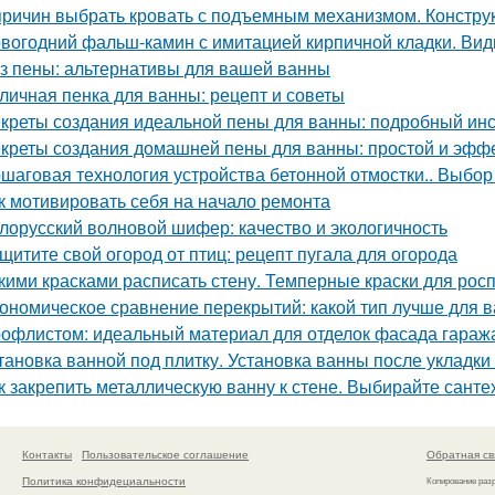
причин выбрать кровать с подъемным механизмом. Констру
вогодний фальш-камин с имитацией кирпичной кладки. Ви
з пены: альтернативы для вашей ванны
личная пенка для ванны: рецепт и советы
креты создания идеальной пены для ванны: подробный ин
креты создания домашней пены для ванны: простой и эфф
шаговая технология устройства бетонной отмостки.. Выбор
к мотивировать себя на начало ремонта
лорусский волновой шифер: качество и экологичность
щитите свой огород от птиц: рецепт пугала для огорода
кими красками расписать стену. Темперные краски для росп
ономическое сравнение перекрытий: какой тип лучше для 
офлистом: идеальный материал для отделок фасада гараж
тановка ванной под плитку. Установка ванны после укладки
к закрепить металлическую ванну к стене. Выбирайте санте
Контакты
Пользовательское соглашение
Обратная св
Политика конфидециальности
Копирование раз