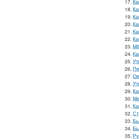
17.
Ка
18.
Ка
19.
Ка
20.
Ка
21.
Ка
22.
Ка
23.
Mi
24.
Ка
25.
Ут
26.
Пе
27.
Ор
28.
Ут
29.
Ка
30.
Ме
31.
Ка
32.
Ст
33.
Бы
34.
Бы
35.
Ру