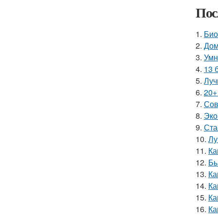
Пос
1.
Био
2.
Дом
3.
Умн
4.
13 
5.
Луч
6.
20+
7.
Сов
8.
Эко
9.
Ста
10.
Лу
11.
Ка
12.
Бы
13.
Ка
14.
Ка
15.
Ка
16.
Ка