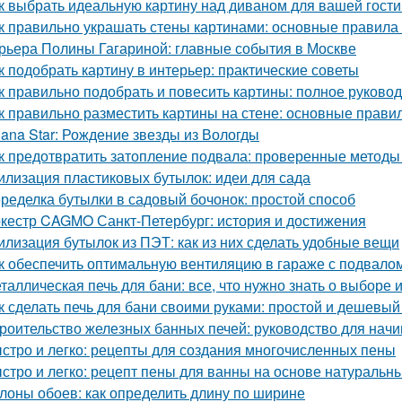
к выбрать идеальную картину над диваном для вашей гост
к правильно украшать стены картинами: основные правила
рьера Полины Гагариной: главные события в Москве
к подобрать картину в интерьер: практические советы
к правильно подобрать и повесить картины: полное руково
к правильно разместить картины на стене: основные прави
lana Star: Рождение звезды из Вологды
к предотвратить затопление подвала: проверенные методы
илизация пластиковых бутылок: идеи для сада
ределка бутылки в садовый бочонок: простой способ
кестр CAGMO Санкт-Петербург: история и достижения
илизация бутылок из ПЭТ: как из них сделать удобные вещи
к обеспечить оптимальную вентиляцию в гараже с подвало
таллическая печь для бани: все, что нужно знать о выборе 
к сделать печь для бани своими руками: простой и дешевый
роительство железных банных печей: руководство для нач
стро и легко: рецепты для создания многочисленных пены
стро и легко: рецепт пены для ванны на основе натуральн
лоны обоев: как определить длину по ширине