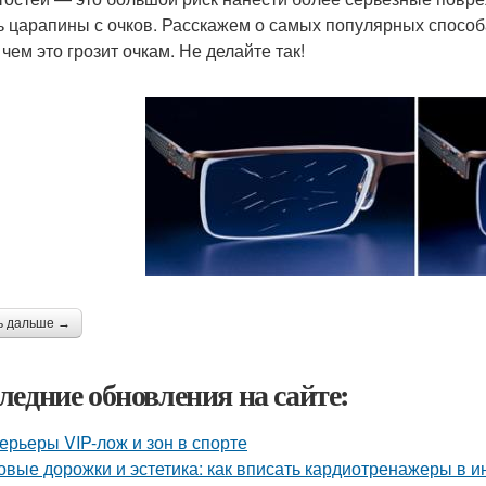
ь царапины с очков. Расскажем о самых популярных спосо
 чем это грозит очкам. Не делайте так!
ь дальше →
ледние обновления на сайте:
ерьеры VIP-лож и зон в спорте
овые дорожки и эстетика: как вписать кардиотренажеры в и