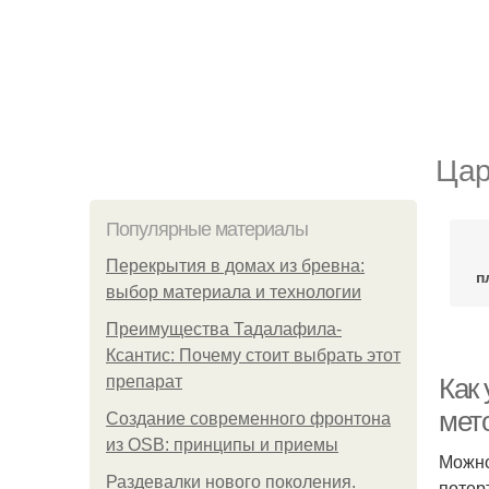
Цар
Популярные материалы
Перекрытия в домах из бревна:
п
выбор материала и технологии
Преимущества Тадалафила-
Ксантис: Почему стоит выбрать этот
препарат
Как
мет
Создание современного фронтона
из OSB: принципы и приемы
Можно
Раздевалки нового поколения.
потер