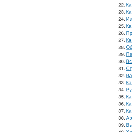
22.
Ка
23.
Ка
24.
Из
25.
Ка
26.
Пр
27.
Ка
28.
Об
29.
Пе
30.
Вс
31.
Ст
32.
ВА
33.
Ка
34.
Ру
35.
Ка
36.
Ка
37.
Ка
38.
Ар
39.
Вы
40.
Хр