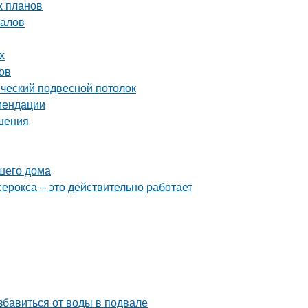
х планов
налов
х
ов
ический подвесной потолок
омендации
ешения
ашего дома
серокса – это действительно работает
бавиться от воды в подвале