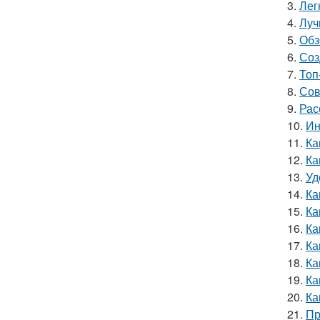
3.
Лег
4.
Луч
5.
Обз
6.
Соз
7.
Топ
8.
Сов
9.
Рас
10.
Ин
11.
Ка
12.
Ка
13.
Уд
14.
Ка
15.
Ка
16.
Ка
17.
Ка
18.
Ка
19.
Ка
20.
Ка
21.
Пр