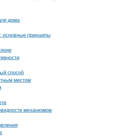
для дома
м: основные принципы
улоне
тивности
вый способ
ютным местом
м
оте
овидности механизмов
овления
е