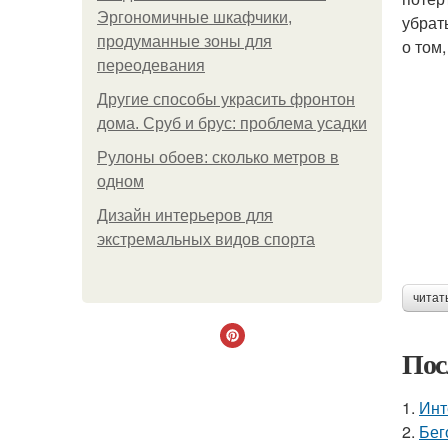
Эргономичные шкафчики,
убрат
продуманные зоны для
о том,
переодевания
Другие способы украсить фронтон
дома. Сруб и брус: проблема усадки
Рулоны обоев: сколько метров в
одном
Дизайн интерьеров для
экстремальных видов спорта
читат
Пос
1.
Инт
2.
Бег