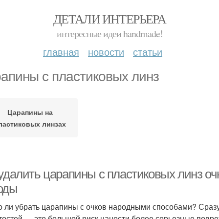
ДЕТАЛИ ИНТЕРЬЕРА
интересные идеи handmade!
главная
новости
статьи
апины с пластиковых линз
Царапины на
ластиковых линзах
 удалить царапины с пластиковых линз о
оды
 ли убрать царапины с очков народными способами? Сраз
тостей — это большой риск нанести более серьезные повре