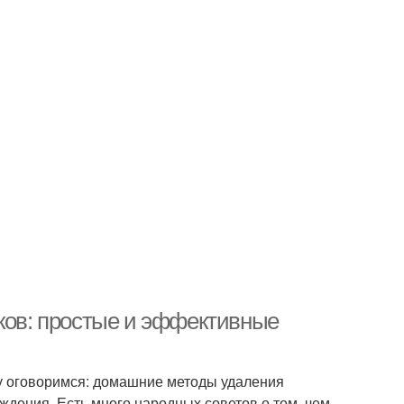
чков: простые и эффективные
у оговоримся: домашние методы удаления
ждения. Есть много народных советов о том, чем