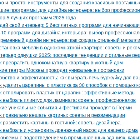
ко и просто: инструменты для создания красивых поэтажны
шие программы для дизайна интерьера: выбор профессио
ор 5 лучших программ 2025 года
дай свой интерьер: 5 бесплатных программ для начинающи
-10 программ для дизайна интерьера: выбор профессионал
ременный дизайн интерьера: как создать стильный металл
становка мебели в однокомнатной квартире: советы и рек
терьер однушки 2025: последние тенденции и стильные р
к превратить однокомнатную квартиру в уютный дом
кие театры Москвы проводят уникальные постановки
обство и эффективность: как выбрать печь буржуйку для в
к удалить царапины с пластика за 30 способов с помощью к
к отполировать пластик от царапин: эффективные методы
к выбрать плинтус для ламината: советы профессионалов
кие уникальные события и фестивали проходят в Перми
к правильно вешать картины: советы и рекомендации
к разместить картины в гостиной: советы дизайнера
к выбрать и установить дренажный насос для вашего дома
облемы с водоотведением в промышленных зданиях: как из