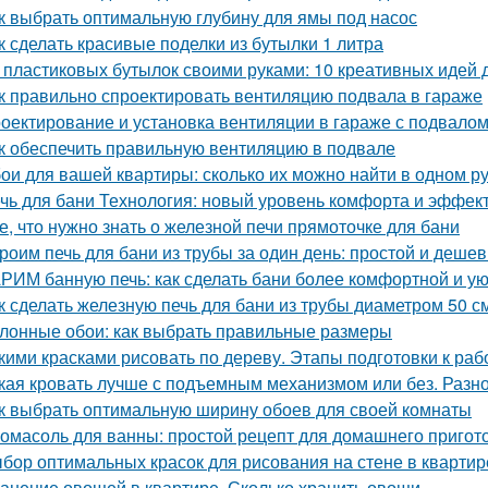
к выбрать оптимальную глубину для ямы под насос
к сделать красивые поделки из бутылки 1 литра
 пластиковых бутылок своими руками: 10 креативных идей 
к правильно спроектировать вентиляцию подвала в гараже
оектирование и установка вентиляции в гараже с подвало
к обеспечить правильную вентиляцию в подвале
ои для вашей квартиры: сколько их можно найти в одном р
чь для бани Технология: новый уровень комфорта и эффек
е, что нужно знать о железной печи прямоточке для бани
роим печь для бани из трубы за один день: простой и деше
РИМ банную печь: как сделать бани более комфортной и у
к сделать железную печь для бани из трубы диаметром 50 с
лонные обои: как выбрать правильные размеры
кими красками рисовать по дереву. Этапы подготовки к раб
кая кровать лучше с подъемным механизмом или без. Разн
к выбрать оптимальную ширину обоев для своей комнаты
омасоль для ванны: простой рецепт для домашнего пригот
бор оптимальных красок для рисования на стене в квартир
анение овощей в квартире. Сколько хранить овощи