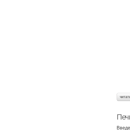
читат
Печ
Введ