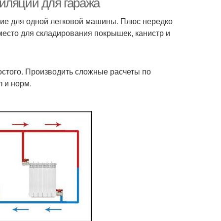
иляции для гаража
ие для одной легковой машины. Плюс нередко
 место для складирования покрышек, канистр и
остого. Производить сложные расчеты по
л и норм.