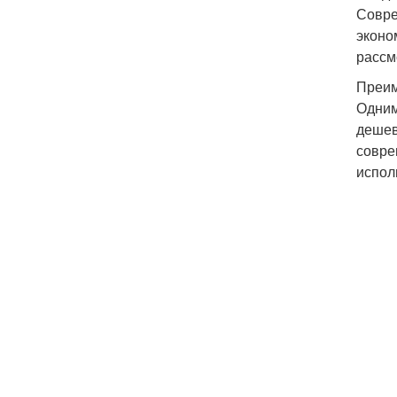
Совре
эконо
рассм
Преим
Одним
дешев
совре
испол