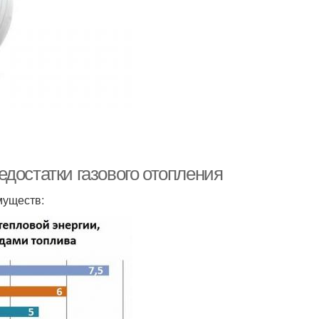
достатки газового отопления
муществ: