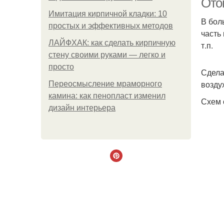
Ото
Имитация кирпичной кладки: 10
В бол
простых и эффективных методов
часть
ЛАЙФХАК: как сделать кирпичную
т.п.
стену своими руками — легко и
просто
Сдела
возду
Переосмысление мраморного
камина: как пенопласт изменил
Схем 
дизайн интерьера