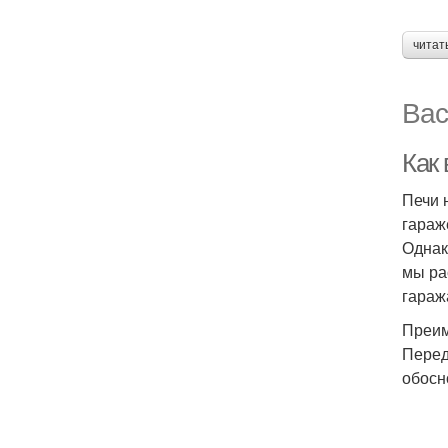
читат
Вас
Как 
Печи 
гараж
Однак
мы ра
гараж
Преим
Перед
обосн