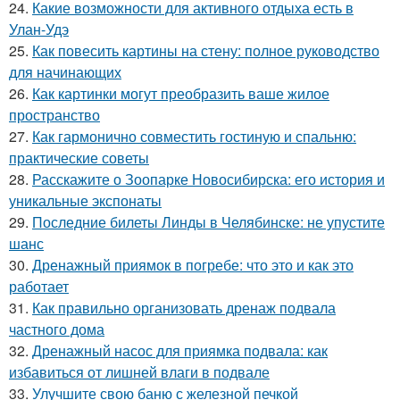
24.
Какие возможности для активного отдыха есть в
Улан-Удэ
25.
Как повесить картины на стену: полное руководство
для начинающих
26.
Как картинки могут преобразить ваше жилое
пространство
27.
Как гармонично совместить гостиную и спальню:
практические советы
28.
Расскажите о Зоопарке Новосибирска: его история и
уникальные экспонаты
29.
Последние билеты Линды в Челябинске: не упустите
шанс
30.
Дренажный приямок в погребе: что это и как это
работает
31.
Как правильно организовать дренаж подвала
частного дома
32.
Дренажный насос для приямка подвала: как
избавиться от лишней влаги в подвале
33.
Улучшите свою баню с железной печкой