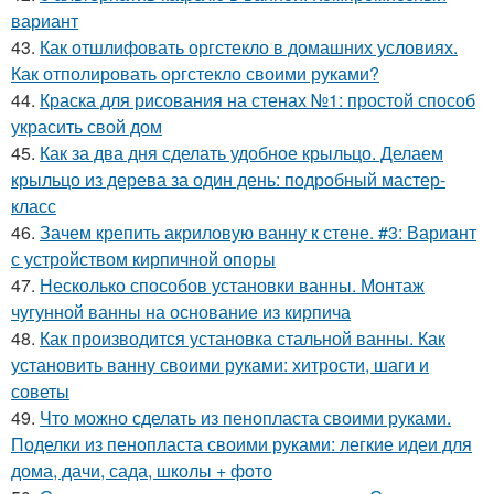
вариант
43.
Как отшлифовать оргстекло в домашних условиях.
Как отполировать оргстекло своими руками?
44.
Краска для рисования на стенах №1: простой способ
украсить свой дом
45.
Как за два дня сделать удобное крыльцо. Делаем
крыльцо из дерева за один день: подробный мастер-
класс
46.
Зачем крепить акриловую ванну к стене. #3: Вариант
с устройством кирпичной опоры
47.
Несколько способов установки ванны. Монтаж
чугунной ванны на основание из кирпича
48.
Как производится установка стальной ванны. Как
установить ванну своими руками: хитрости, шаги и
советы
49.
Что можно сделать из пенопласта своими руками.
Поделки из пенопласта своими руками: легкие идеи для
дома, дачи, сада, школы + фото