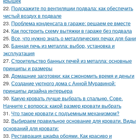
крышек
22.
Подскажите по вентиляции подвала: как обеспечить
чистый воздух в подвале
23.
Проблема конденсата в гараже: решаем ее вместе
24.
Как построить схему вытяжки в гараже без подвала
25.
Все, что нужно знать о металлических печах для бани
26.
Банная печь из металла: выбор, установка и
эксплуатация
27.
Строительство банных печей из металла: основные
принципы и размеры
28.
Домашние заготовки: как сэкономить время и деньги
29.
Создание уютного дома с Анной Муравиной:
принципы дизайна интерьера
30.
Какую кровать лучше выбрать в спальню. Сове.
Начните с вопроса: какой размер кровати выбрать
31.
Что такое кровати с подъемным механизмом?
32.
Выбираем правильное основание для кровати. Виды
оснований для кровати:
33.
Реставрация шкафа обоями. Как красиво и