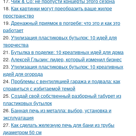
17.
Чиж & Co: не пропусти концерты этого сезона
18.
Как картинки могут преобразить ваше жилое
пространство
19.
Дренажный приямок в погребе: что это и как это
работает
20.
Утилизация пластиковых бутылок: 10 идей для
творчества
21.
Бутылка в поделке: 10 креативных идей для дома
22.
Алексей Глызин: лидер, который изменил бизнес
23.
Утилизация пластиковых бутылок: 10 креативных
идей для огорода
24.
Проблемы с вентиляцией гаража и подвала: как
справиться с избитаемой темой
25.
Создай свой собственный разборный табурет из
пластиковых бутылок
26.
Банная печь из металла: выбор, установка и
эксплуатация
27.
Как сделать железную печь для бани из трубы
диаметром 50 см