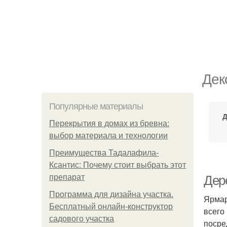
Дек
Популярные материалы
Д
Перекрытия в домах из бревна:
выбор материала и технологии
Преимущества Тадалафила-
Ксантис: Почему стоит выбрать этот
препарат
Дере
Программа для дизайна участка.
Ярмар
Бесплатный онлайн-конструктор
всего
садового участка
посре