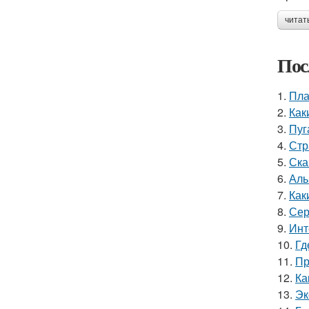
читат
Пос
1.
Пла
2.
Как
3.
Пуг
4.
Стр
5.
Ска
6.
Аль
7.
Как
8.
Сер
9.
Инт
10.
Гд
11.
Пр
12.
Ка
13.
Эк