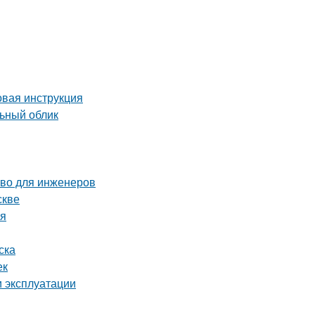
овая инструкция
льный облик
тво для инженеров
скве
ия
ска
ек
и эксплуатации