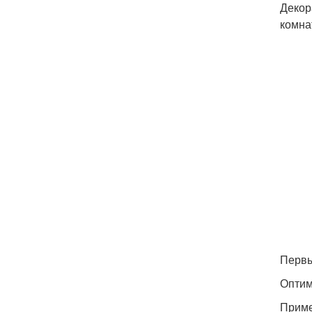
Декор
комна
Первы
Оптим
Приме