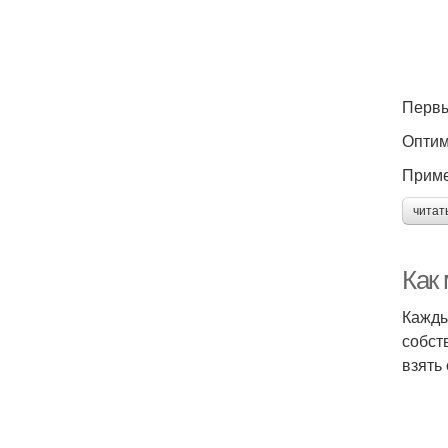
Первы
Оптим
Приме
читат
Как 
Кажды
собст
взять