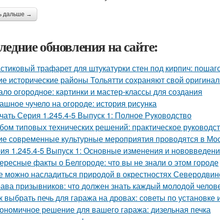
ь дальше →
ледние обновления на сайте:
стиковый трафарет для штукатурки стен под кирпич: пошаг
ие исторические районы Тольятти сохраняют свой оригина
ало огородное: картинки и мастер-классы для создания
ашное чучело на огороде: история рисунка
чать Серия 1.245.4-5 Выпуск 1: Полное Руководство
бом типовых технических решений: практическое руководс
ие современные культурные мероприятия проводятся в Мо
ия 1.245.4-5 Выпуск 1: Основные изменения и нововведен
ересные факты о Белгороде: что вы не знали о этом городе
е можно насладиться природой в окрестностях Северодвин
ава призывников: что должен знать каждый молодой челов
к выбрать печь для гаража на дровах: советы по установке 
ономичное решение для вашего гаража: дизельная печка