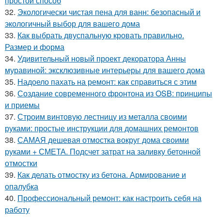
простой способ
32.
Экологически чистая пена для ванн: безопасный и
экологичный выбор для вашего дома
33.
Как выбрать двуспальную кровать правильно.
Размер и форма
34.
Удивительный новый проект декоратора Анны
муравиной: эксклюзивные интерьеры для вашего дома
35.
Надоело пахать на ремонт: как справиться с этим
36.
Создание современного фронтона из OSB: принципы
и приемы
37.
Строим винтовую лестницу из металла своими
руками: простые инструкции для домашних ремонтов
38.
САМАЯ дешевая отмостка вокруг дома своими
руками + СМЕТА. Подсчет затрат на заливку бетонной
отмостки
39.
Как делать отмостку из бетона. Армирование и
опалубка
40.
Профессиональный ремонт: как настроить себя на
работу