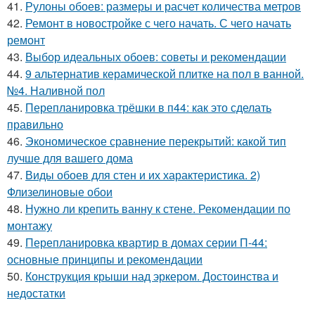
41.
Рулоны обоев: размеры и расчет количества метров
42.
Ремонт в новостройке с чего начать. С чего начать
ремонт
43.
Выбор идеальных обоев: советы и рекомендации
44.
9 альтернатив керамической плитке на пол в ванной.
№4. Наливной пол
45.
Перепланировка трёшки в п44: как это сделать
правильно
46.
Экономическое сравнение перекрытий: какой тип
лучше для вашего дома
47.
Виды обоев для стен и их характеристика. 2)
Флизелиновые обои
48.
Нужно ли крепить ванну к стене. Рекомендации по
монтажу
49.
Перепланировка квартир в домах серии П-44:
основные принципы и рекомендации
50.
Конструкция крыши над эркером. Достоинства и
недостатки