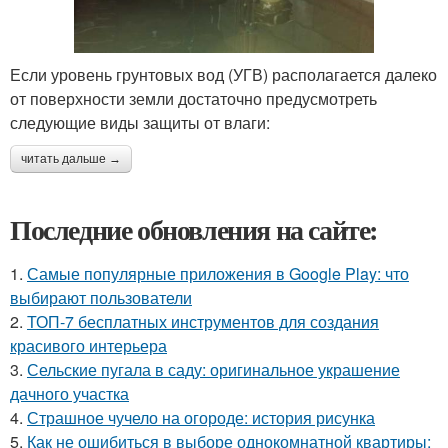
Если уровень грунтовых вод (УГВ) располагается далеко
от поверхности земли достаточно предусмотреть
следующие виды защиты от влаги:
читать дальше →
Последние обновления на сайте:
1.
Самые популярные приложения в Google Play: что
выбирают пользователи
2.
ТОП-7 бесплатных инструментов для создания
красивого интерьера
3.
Сельские пугала в саду: оригинальное украшение
дачного участка
4.
Страшное чучело на огороде: история рисунка
5.
Как не ошибиться в выборе однокомнатной квартиры: