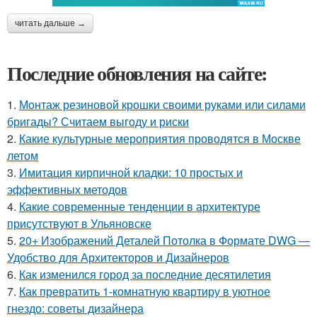
читать дальше →
Последние обновления на сайте:
1.
Монтаж резиновой крошки своими руками или силами
бригады? Считаем выгоду и риски
2.
Какие культурные мероприятия проводятся в Москве
летом
3.
Имитация кирпичной кладки: 10 простых и
эффективных методов
4.
Какие современные тенденции в архитектуре
присутствуют в Ульяновске
5.
20+ Изображений Деталей Потолка в Формате DWG —
Удобство для Архитекторов и Дизайнеров
6.
Как изменился город за последние десятилетия
7.
Как превратить 1-комнатную квартиру в уютное
гнездо: советы дизайнера