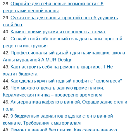
38.
Откройте для себя новые возможности с 5
рецептами пенной ванны
39.
Сухая пена для ванны: простой способ улучшить
свой быт
40.
Камин своими руками из пеноплекса схема.
41.
Создай свой собственный гель для ванны: простой
рецепт и инструкция
42.
Профессиональный дизайн для начинающих: школа
Анны муравиной A.MUR Design
43.
Как настроить себя на ремонт в квартире. 1 Не
хватит бюджета
44.
Как сделать круглый годный профит с "колом веси"
45.
Чем можно отделать ванную кроме плитки.
Керамическая плитка – проверено временем
46.
Альтернатива кафелю в ванной. Окрашивание стен и
пола
47.
9 бюджетных вариантов отделки стен в ванной
комнате. Требования к материалам
48.
Ремонт в ванной без плитки. Как сделать ванную