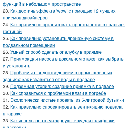
функций в небольшом пространстве
23.
Как достичь эффекта 'wow' с помощью 12 лучших
приемов дизайнеров
24.
Как правильно организовать пространство в спальне-
гостиной
25.
Как правильно установить дренажную систему в
подвальном помещении
26.
Умный способ сделать опалубку в приямке
27.
Приямок для насоса в цокольном этаже: как выбрать
и установить
28.
Проблемы с водоотведением в промышленных
зданиях: как избавиться от воды в подвале
29.
Подземная утопия: создание приямка в подвале
30.
Как справиться с проблемой влаги в погребе
31.
Экологически чистые проекты из 5-литровой бутылки
32.
Как правильно спроектировать вентиляцию подвала
в гараже
33.
Как использовать малярную сетку для шлифовки
шпаклевки