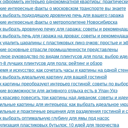
к оформить интерьер однокомнатной квартиры: практически
кие интересные факты о московском транспорте вы знаете
к выбрать подходящую дровяную печь для вашего гаража
кие интересные факты о метрополитене Новосибирска
к выбрать дровяную печку для гаража: советы и рекоменда
к выбрать печь для гаража на дровах: советы и рекомендац
к удалить царапины с пластиковых линз очков: простые и 
кие основные отрасли промышленности представлены
лное руководство по видам плинтусов для пола: выбор иде
п-8 лучших плинтусов для пола: рейтинг и обзор
емя и искусство: как сочетать часы и картины на одной стен
к выбрать идеальную картину для вашей гостиной
к картины преобразуют интерьер гостиной: советы по выб
кие возможности для активного отдыха есть в Улан-Удэ
к красиво повесить три картины над диваном: советы и иде
ильные картины для интерьера: как выбрать идеальное ук
ильные и практичные решения для разделения гостиной и 
к выбрать оптимальную глубину для ямы под насос
илизация пластиковых бутылок: 10 идей для творчества