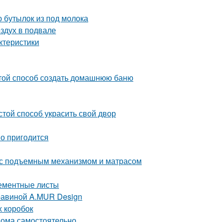
 бутылок из под молока
оздух в подвале
ктеристики
стой способ создать домашнюю баню
той способ украсить свой двор
но пригодится
 с подъемным механизмом и матрасом
цементные листы
равиной A.MUR Design
х коробок
 дома самостоятельно