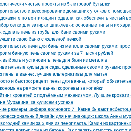
ологически чистые проекты из 5-литровой бутылки
роительство и декорирование домашних уголков с помощью
дскажите по вентиляции подвала: как обеспечить чистый в
бор сетки для затирки шпаклевки: основные типы и их хара
к сделать печь из трубы для бани своими руками
учшите свою баню с железной печкой
роительство печи для бань из металла своими руками: про
роим банную печь своими руками за 7 тысяч рублей
к выбрать и установить печь для бани из металла
ивительные куклы для сада, сделанные своими руками: прос
з пены в ванне: лучшие альтернативы для мытья
осто и быстро: рецепт пены для ванны, который обязатель
кономь на ремонте ванны королевы за копейки
йтинг кроватей с подъёмным механизмом. Лучшие кровати
на Муравина: за кулисами успеха
кие размеры шифера волнового 7 . Какие бывают асбесто
офессиональный дизайн для начинающих: школа Анны му
вогодний камин за 2 дня из пенопласта. Камин из картонны
мостка вокруг дома из бетона. Как сделать отмостку вокруг