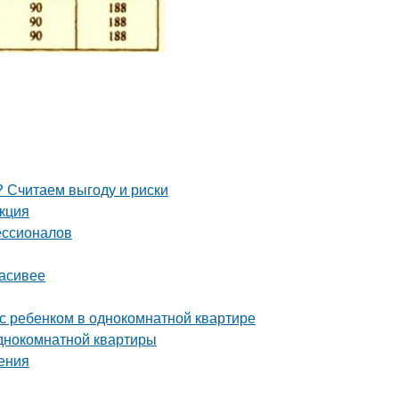
 Считаем выгоду и риски
укция
ессионалов
расивее
с ребенком в однокомнатной квартире
однокомнатной квартиры
ения