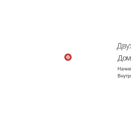
Дву
Дом
Начне
Внутр