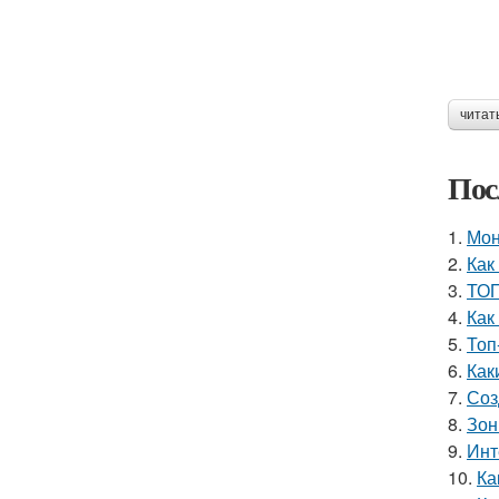
читат
Пос
1.
Мон
2.
Как
3.
ТОП
4.
Как
5.
Топ
6.
Как
7.
Соз
8.
Зон
9.
Инт
10.
Ка