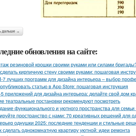
ь дальше →
ледние обновления на сайте:
таж резиновой крошки своими руками или силами бригады?
 сделать кирпичную стену своими руками: пошаговая инстр
-7 лучших программ для дизайна интерьера – выбор проф
 опубликовать статью в App Store: пошаговая инструкция
-5 приложений для дизайна интерьера: делайте свой дом к
ие театральные постановки рекомендуют посмотреть
дание функционального и уютного пространства для семьи 
ируйте пространство с нами: 70 креативных решений для 
ерьер однушки 2025: последние тенденции и стильные реш
к сделать однокомнатную квартиру уютной: идеи ремонта