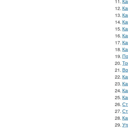
11.
Ка
12.
Ка
13.
Ка
14.
Ка
15.
Ка
16.
Ка
17.
Ка
18.
Ка
19.
По
20.
То
21.
Вр
22.
Ка
23.
Ка
24.
Ка
25.
Ка
26.
Ст
27.
Ст
28.
Ка
29.
Ут