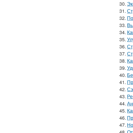
30.
Эк
31.
Ст
32.
По
33.
Вы
34.
Ка
35.
Ул
36.
Ст
37.
Ст
38.
Ка
39.
Уд
40.
Бе
41.
Пр
42.
Сэ
43.
Ре
44.
Ан
45.
Ка
46.
Пр
47.
Но
48.
От