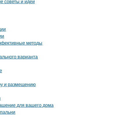
е советы и идеи
ции
ии
эффективные методы
ального варианта
е
ору и размещению
и
рашение для вашего дома
спальни