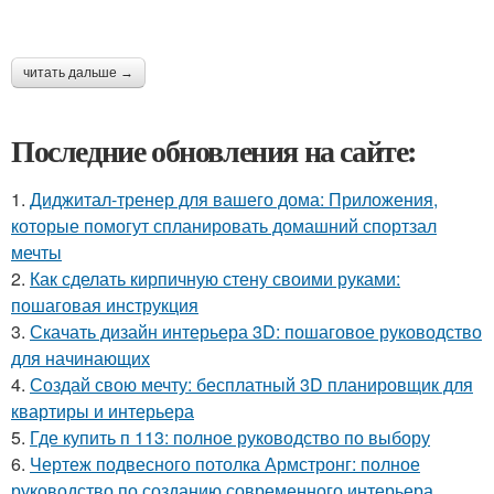
читать дальше →
Последние обновления на сайте:
1.
Диджитал-тренер для вашего дома: Приложения,
которые помогут спланировать домашний спортзал
мечты
2.
Как сделать кирпичную стену своими руками:
пошаговая инструкция
3.
Скачать дизайн интерьера 3D: пошаговое руководство
для начинающих
4.
Создай свою мечту: бесплатный 3D планировщик для
квартиры и интерьера
5.
Где купить п 113: полное руководство по выбору
6.
Чертеж подвесного потолка Армстронг: полное
руководство по созданию современного интерьера