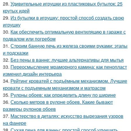
28.
Удивительные игрушки из пластиковых бутылок: 25
крутых идей
29.
Из бутылки в игрушку: простой способ создать свою
игрушку
30.
Как обеспечить оптимальную вентиляцию в гараже с
подвалом или погребом
31.
Строим банную печь из железа своими руками: этапы
и подсказки
32.
Без пены в ванне: лучшие альтернативы для мытья
33.
Переосмысление мраморного камина: как пенопласт
изменил дизайн интерьера
34.
Рейтинг кроватей с подъёмным механизмом. Лучшие
кровати с подъемным механизмом и матрасом
35.
Рулоны обоев: как определить длину по ширине
36.
Сколько метров в рулоне обоев. Какие бывают
размеры рулонов обоев
37.
Мастерство в деталях: искусство вырезания узоров
на фанере
38.
Сухая пена для ванны: простой способ улучшить