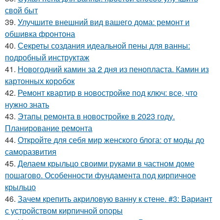
свой быт
39.
Улучшите внешний вид вашего дома: ремонт и
обшивка фронтона
40.
Секреты создания идеальной пены для ванны:
подробный инструктаж
41.
Новогодний камин за 2 дня из пенопласта. Камин из
картонных коробок
42.
Ремонт квартир в новостройке под ключ: все, что
нужно знать
43.
Этапы ремонта в новостройке в 2023 году.
Планирование ремонта
44.
Откройте для себя мир женского блога: от моды до
саморазвития
45.
Делаем крыльцо своими руками в частном доме
пошагово. Особенности фундамента под кирпичное
крыльцо
46.
Зачем крепить акриловую ванну к стене. #3: Вариант
с устройством кирпичной опоры