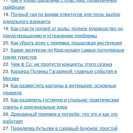
лайфхаки
18.
Полный гид по видам плинтусов для пола: выбор
идеального варианта
19.
Как спасти погреб от воды: полное руководство по
предотвращению и устранению проблемы
20.
Как убрать воду с приямка: пошаговая инструкция
21.
Какие экскурсии по Краснодару самые популярные
среди туристов
22.
Чиж & Co: не пропусти концерты этого сезона
23.
Карьера Полины Гагариной: главные события в
Москве
24.
Как разместить картины в интерьере: основные
правила
25.
Как разделить гостиную и спальню: практические
советы и оригинальные идеи
26.
Дренажный приямок в погребе: что это и как это
работает
27.
Переделка бутылки в садовый бочонок: простой