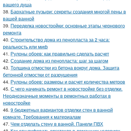
вашего душа
38.
Бархатные пузыри: секреты создания многой пены в
вашей ванной
39.
Переделка новостройки: основные этапы чернового
ремонта
40.
Строительство дома из пенопласта за 2 часа:
реальность или миф
41.
Рулоны обоев: как правильно сделать расчет
42.
Создание дома из пенопласта: шаг за шагом
43.
Толщина отмостки из бетона вокруг дома. Защита
бетонной отмостки от разрушения
44.
Рулоны обоев: размеры и расчет количества метров
45.
С чего начинать ремонт в новостройке без отделки.
Неоднозначные моменты в ремонтных работах в
новостройке
46.
9 бюджетных вариантов отделки стен в ванной
комнате. Требования к материалам
47.
Чем отделать стену в ванной. Панели ПВХ
48.
Как отшлифовать оргстекло в домашних условиях.