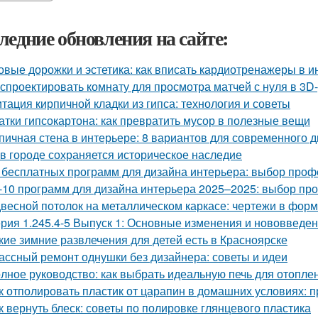
ледние обновления на сайте:
овые дорожки и эстетика: как вписать кардиотренажеры в и
 спроектировать комнату для просмотра матчей с нуля в 3D
тация кирпичной кладки из гипса: технология и советы
атки гипсокартона: как превратить мусор в полезные вещи
пичная стена в интерьере: 8 вариантов для современного 
 в городе сохраняется историческое наследие
 бесплатных программ для дизайна интерьера: выбор про
-10 программ для дизайна интерьера 2025–2025: выбор п
весной потолок на металлическом каркасе: чертежи в фо
рия 1.245.4-5 Выпуск 1: Основные изменения и нововведе
кие зимние развлечения для детей есть в Красноярске
ассный ремонт однушки без дизайнера: советы и идеи
лное руководство: как выбрать идеальную печь для отопле
к отполировать пластик от царапин в домашних условиях:
к вернуть блеск: советы по полировке глянцевого пластика