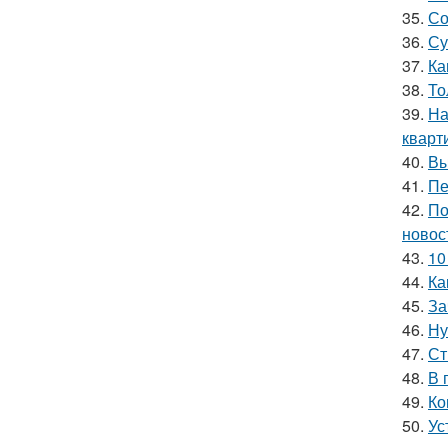
35.
Со
36.
Су
37.
Ка
38.
То
39.
На
кварт
40.
Вы
41.
Пе
42.
По
новос
43.
10
44.
Ка
45.
За
46.
Ну
47.
Ст
48.
В 
49.
Ко
50.
Ус