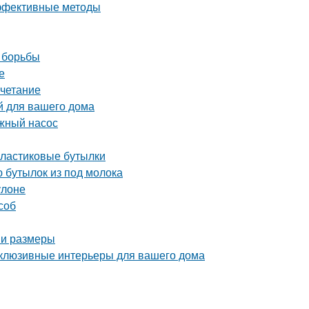
эффективные методы
 борьбы
е
очетание
й для вашего дома
жный насос
пластиковые бутылки
 бутылок из под молока
улоне
соб
 и размеры
склюзивные интерьеры для вашего дома