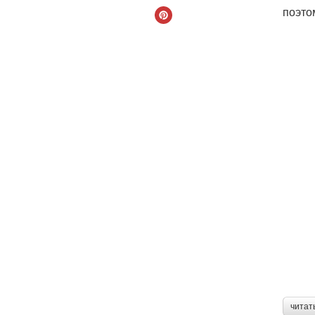
поэто
читат