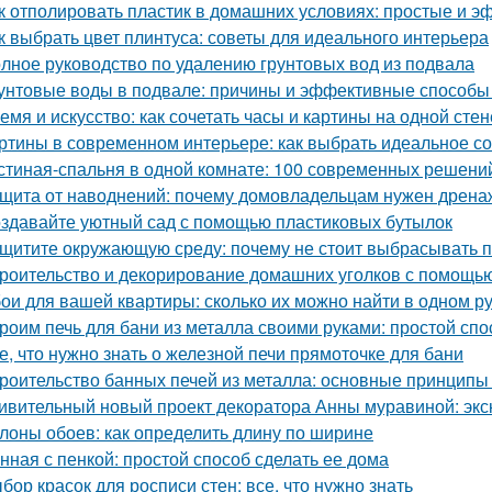
к отполировать пластик в домашних условиях: простые и 
к выбрать цвет плинтуса: советы для идеального интерьера
лное руководство по удалению грунтовых вод из подвала
унтовые воды в подвале: причины и эффективные способы
емя и искусство: как сочетать часы и картины на одной стен
ртины в современном интерьере: как выбрать идеальное с
стиная-спальня в одной комнате: 100 современных решени
щита от наводнений: почему домовладельцам нужен дрена
здавайте уютный сад с помощью пластиковых бутылок
щитите окружающую среду: почему не стоит выбрасывать 
роительство и декорирование домашних уголков с помощью
ои для вашей квартиры: сколько их можно найти в одном р
роим печь для бани из металла своими руками: простой спо
е, что нужно знать о железной печи прямоточке для бани
роительство банных печей из металла: основные принципы
ивительный новый проект декоратора Анны муравиной: эк
лоны обоев: как определить длину по ширине
нная с пенкой: простой способ сделать ее дома
бор красок для росписи стен: все, что нужно знать