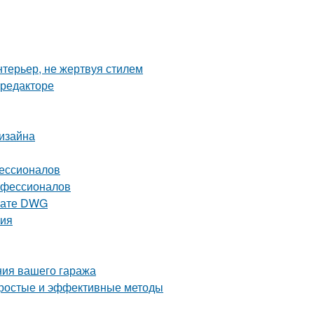
нтерьер, не жертвуя стилем
-редакторе
дизайна
фессионалов
рофессионалов
рмате DWG
ния
ния вашего гаража
 простые и эффективные методы