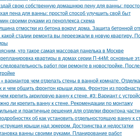
здай свою собственную домашнюю пену для ванны: простой
хая пена для ванны: простой способ улучшить свой быт
мин своими руками из пеноплекса схема
лщина отмостки из бетона вокруг дома. Защита бетонной о
 какой стадии ремонта вы переезжали в новую квартиру. П
иры
ясним, что такое самая массовая панелька в Москве
репланировка квартиры в домах серии П-44М: основные э
следовательность работ при ремонте в новостройке. После
тройке
 + вариантов чем отделать стены в ванной комнате. Отделк
к и чем обшить фронтон крыши дома. Фронтон из профнаст
чем крепить акриловую ванну к стене. #3: Вариант с устро
жно ли крепить ванну к стене. Рекомендации по монтажу
ильные и практичные решения для отделки фронтона частн
подробностях об как установить отдельностоящую ванну к 
нструкция крыши над эркером. Достоинства и недостатки
тановка ванны своими руками. Планирование работ