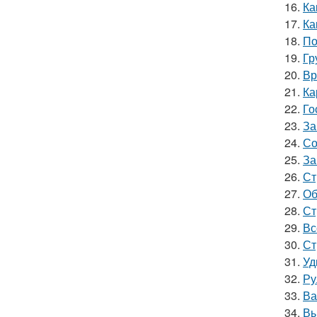
16.
Ка
17.
Ка
18.
По
19.
Гр
20.
Вр
21.
Ка
22.
Го
23.
За
24.
Со
25.
За
26.
Ст
27.
Об
28.
Ст
29.
Вс
30.
Ст
31.
Уд
32.
Ру
33.
Ва
34.
Вы