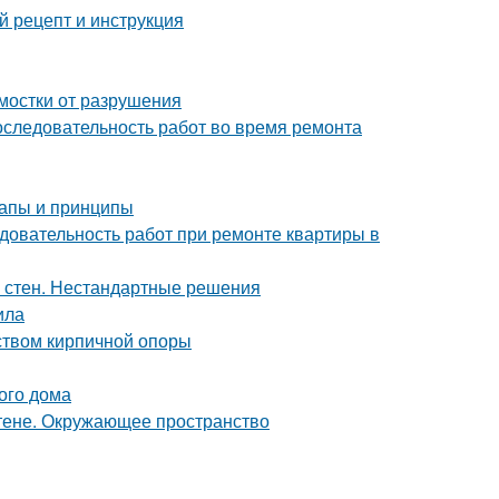
 рецепт и инструкция
тмостки от разрушения
оследовательность работ во время ремонта
тапы и принципы
довательность работ при ремонте квартиры в
а стен. Нестандартные решения
ила
йством кирпичной опоры
ого дома
стене. Окружающее пространство