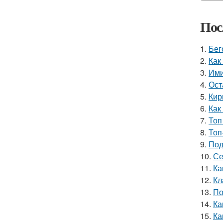
Пос
1.
Бег
2.
Как
3.
Ими
4.
Ост
5.
Кир
6.
Как
7.
Топ
8.
Топ
9.
Под
10.
Се
11.
Ка
12.
Кл
13.
По
14.
Ка
15.
Ка