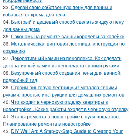
33.
Сделай свою собственную пену для ванны и
избавься от крема для тела
34.
Быстрый и дешевый способ сделать жидкую пену
для ванны дома
35.
Сэкономь на ремонте ванны королевы за копейки
36.
Металлическая винтовая лестница: инструкция по
созданию
37.
Декоративный камин из пеноплекса. Как сделать
декоративный камин из пенопласта своими руками
38.
Безупречный способ создания пены для ванной:
подробный гид
39.
Строим винтовую лестницу из металла своими
руками: простые инструкции для домашних ремонтов
40.
Что входит в черновую отделку квартиры в
новостройке.. Какие работы входят в черновую отделку
41.
Этапы ремонта в новостройке с нуля пошагово.
Планирование ремонта в новостройке
42.
DIY Wall Art: A Step-by-Step Guide to Creating Your