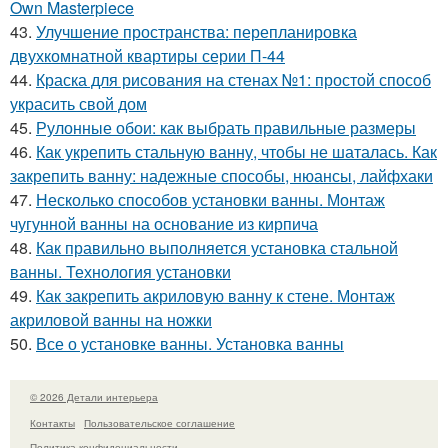
Own Masterpiece
43.
Улучшение пространства: перепланировка
двухкомнатной квартиры серии П-44
44.
Краска для рисования на стенах №1: простой способ
украсить свой дом
45.
Рулонные обои: как выбрать правильные размеры
46.
Как укрепить стальную ванну, чтобы не шаталась. Как
закрепить ванну: надежные способы, нюансы, лайфхаки
47.
Несколько способов установки ванны. Монтаж
чугунной ванны на основание из кирпича
48.
Как правильно выполняется установка стальной
ванны. Технология установки
49.
Как закрепить акриловую ванну к стене. Монтаж
акриловой ванны на ножки
50.
Все о установке ванны. Установка ванны
© 2026 Детали интерьера
Контакты
Пользовательское соглашение
Политика конфидециальности