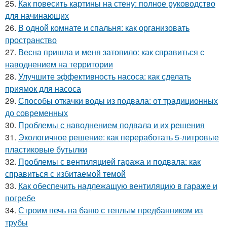
25.
Как повесить картины на стену: полное руководство
для начинающих
26.
В одной комнате и спальня: как организовать
пространство
27.
Весна пришла и меня затопило: как справиться с
наводнением на территории
28.
Улучшите эффективность насоса: как сделать
приямок для насоса
29.
Способы откачки воды из подвала: от традиционных
до современных
30.
Проблемы с наводнением подвала и их решения
31.
Экологичное решение: как переработать 5-литровые
пластиковые бутылки
32.
Проблемы с вентиляцией гаража и подвала: как
справиться с избитаемой темой
33.
Как обеспечить надлежащую вентиляцию в гараже и
погребе
34.
Строим печь на баню с теплым предбанником из
трубы