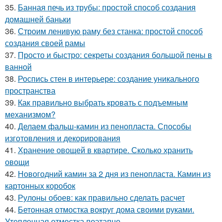
35.
Банная печь из трубы: простой способ создания
домашней баньки
36.
Строим ленивую раму без станка: простой способ
создания своей рамы
37.
Просто и быстро: секреты создания большой пены в
ванной
38.
Роспись стен в интерьере: создание уникального
пространства
39.
Как правильно выбрать кровать с подъемным
механизмом?
40.
Делаем фальш-камин из пенопласта. Способы
изготовления и декорирования
41.
Хранение овощей в квартире. Сколько хранить
овощи
42.
Новогодний камин за 2 дня из пенопласта. Камин из
картонных коробок
43.
Рулоны обоев: как правильно сделать расчет
44.
Бетонная отмостка вокруг дома своими руками.
Утепленная отмостка поэтапно