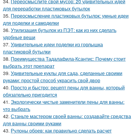
34.
Переосмыслите свой мусор: 20 удивительных идей
для переработки пластиковых бутылок
35.
Переосмысление пластиковых бутылок: умные идеи
для поделки и самоделки
36.
Утилизация бутылок из ПЭТ: как из них сделать
удобные вещи
37.
Удивительные идеи поделки из горлышка
пластиковой бутылки
38.
Преимущества Тадалафила-Ксантис: Почему стоит
выбрать этот препарат
39.
Удивительные куклы для сада, сделанные своими
руками: простой способ украсить свой двор
40.
Просто и быстро: рецепт пены для ванны, который
обязательно пригодится
41.
Экологически чистые заменители пены для ванны:
что выбрать
42.
Станьте мастером своей ванны: создавайте средства
для ванны своими руками
43.
Рулоны обоев: как правильно сделать расчет