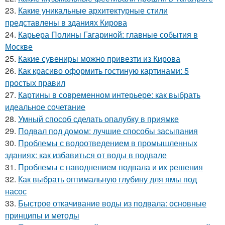
23.
Какие уникальные архитектурные стили
представлены в зданиях Кирова
24.
Карьера Полины Гагариной: главные события в
Москве
25.
Какие сувениры можно привезти из Кирова
26.
Как красиво оформить гостиную картинами: 5
простых правил
27.
Картины в современном интерьере: как выбрать
идеальное сочетание
28.
Умный способ сделать опалубку в приямке
29.
Подвал под домом: лучшие способы засыпания
30.
Проблемы с водоотведением в промышленных
зданиях: как избавиться от воды в подвале
31.
Проблемы с наводнением подвала и их решения
32.
Как выбрать оптимальную глубину для ямы под
насос
33.
Быстрое откачивание воды из подвала: основные
принципы и методы