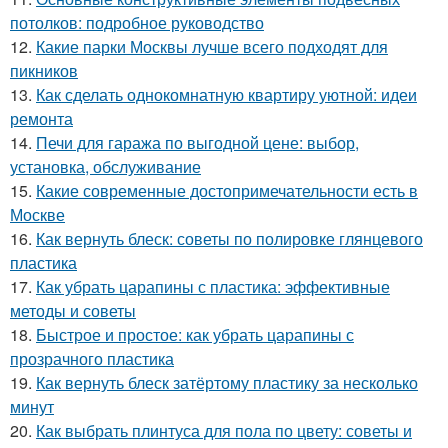
потолков: подробное руководство
12.
Какие парки Москвы лучше всего подходят для
пикников
13.
Как сделать однокомнатную квартиру уютной: идеи
ремонта
14.
Печи для гаража по выгодной цене: выбор,
установка, обслуживание
15.
Какие современные достопримечательности есть в
Москве
16.
Как вернуть блеск: советы по полировке глянцевого
пластика
17.
Как убрать царапины с пластика: эффективные
методы и советы
18.
Быстрое и простое: как убрать царапины с
прозрачного пластика
19.
Как вернуть блеск затёртому пластику за несколько
минут
20.
Как выбрать плинтуса для пола по цвету: советы и