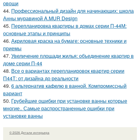
овощи
44.
Профессиональный дизайн для начинающих: школа
Анны муравиной A.MUR Design
45.
Перепланировка квартиры в домах серии П-44М:
основные этапы и принципы
46.
Акриловая краска на бумаге: основные техники и
приемы
47.
Увеличение площади жилья: объединение квартир в
доме серии П-44
48.
Все о вариантах перепланировок квартир серии
П44Т: от дизайна до реальности
49.
6 альтернатив кафелю в ванной. Компромиссный
вариант
50.
Грубейшие ошибки при установке ванны которые
многие.. Самые распространенные ошибки при
установке ванны
© 2026 Детали интерьера