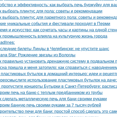
обство и эффективность: как выбрать печь буржуйку для в
к выбрать плинтус для пола: советы и рекомендации
к выбрать плинтус для паркетного пола: советы и рекоменд
кие уникальные события и фестивали проходят в Перми
емя и искусство: как сочетать часы и картины на одной стен
к промышленность влияла на культурную жизнь города
adlines:
следние билеты Линды в Челябинске: не упустите шанс
lana Star: Рождение звезды из Вологды
к правильно установить дренажную систему в подвальном
сна пришла и меня затопило: как справиться с наводнение
 пластиковых бутылок в домашний интерьер: идеи и рецеп
реосмыслите использование пластиковых бутылок на даче:
 пропустите концерты Бутырки в Санкт-Петербурге: распис
роим печь на баню с теплым предбанником из трубы
к сделать металлическую печь для бани своими руками
роим банную печь своими руками за 7 тысяч рублей
роительство печи для бани: простой способ сделать это са