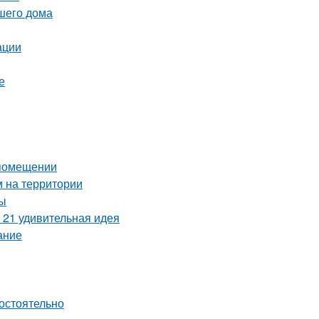
ашего дома
ации
е
 помещении
м на территории
ты
 21 удивительная идея
ание
мостоятельно