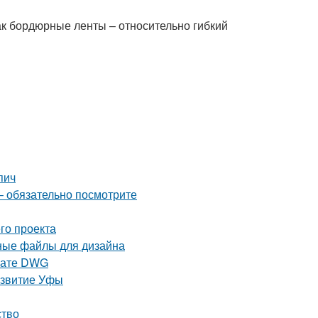
как бордюрные ленты – относительно гибкий
пич
– обязательно посмотрите
го проекта
рные файлы для дизайна
рмате DWG
азвитие Уфы
ство