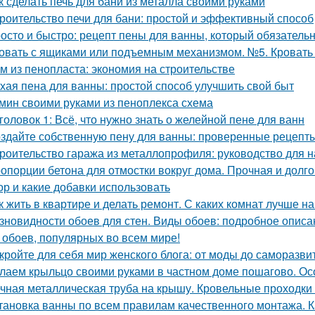
к сделать печь для бани из металла своими руками
роительство печи для бани: простой и эффективный способ
осто и быстро: рецепт пены для ванны, который обязатель
овать с ящиками или подъемным механизмом. №5. Кроват
м из пенопласта: экономия на строительстве
хая пена для ванны: простой способ улучшить свой быт
мин своими руками из пеноплекса схема
головок 1: Всё, что нужно знать о желейной пенe для ванн
здайте собственную пену для ванны: проверенные рецепты
роительство гаража из металлопрофиля: руководство для
опорции бетона для отмостки вокруг дома. Прочная и долго
ор и какие добавки использовать
к жить в квартире и делать ремонт. С каких комнат лучше н
зновидности обоев для стен. Виды обоев: подробное описан
 обоев, популярных во всем мире!
кройте для себя мир женского блога: от моды до саморазви
лаем крыльцо своими руками в частном доме пошагово. О
чная металлическая труба на крышу. Кровельные проходки 
тановка ванны по всем правилам качественного монтажа. К