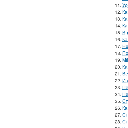
11.
Уд
12.
Ка
13.
Ка
14.
Ка
15.
Вр
16.
Ка
17.
He
18.
По
19.
Mi
20.
Ка
21.
Ве
22.
Из
23.
Пе
24.
Не
25.
Ст
26.
Ка
27.
Ст
28.
Ст