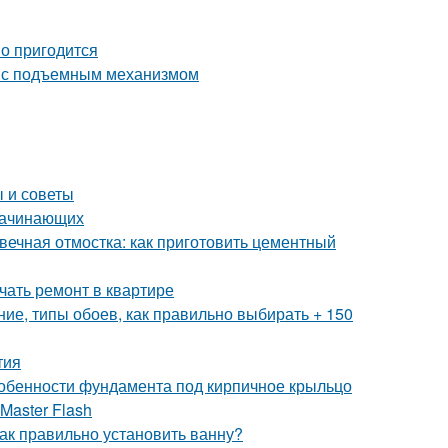
но пригодится
ь с подъемным механизмом
 и советы
 начинающих
вечная отмостка: как приготовить цементный
ачать ремонт в квартире
ие, типы обоев, как правильно выбирать + 150
тия
собенности фундамента под кирпичное крыльцо
Master Flash
ак правильно установить ванну?