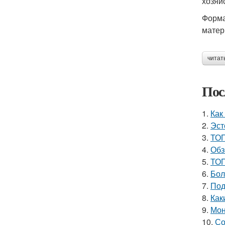
хозяй
Форма
матер
читат
Пос
1.
Как
2.
Эст
3.
ТОП
4.
Обз
5.
ТОП
6.
Бол
7.
Под
8.
Как
9.
Мон
10.
Со