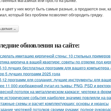
ственных магазинах или просто на рынке.
 и цвет у них могут быть самые разные, а продаются они, 
иал, который без проблем позволяет обгородить грядку.
ь дальше →
ледние обновления на сайте:
 сделать имитацию кирпичной стены: 10 стильных примеров
етика кирпича в вашей квартире: советы по отделке под кир
-10 лучших бесплатных программ для вашего компьютера 
ор 5 лучших программ 2025 года
-12 программ для создания: лучшие инструменты для ваше
ее 11 000 изображений пугал из тыквы: PNG, PSD и векто
весной потолок на металлическом каркасе: чертежи в фо
ие исторические события наиболее значимо повлияли на р
тажные схемы и расчет комплектующих: основы и нюансы
здание чертежей потолков своими руками: полное руковод