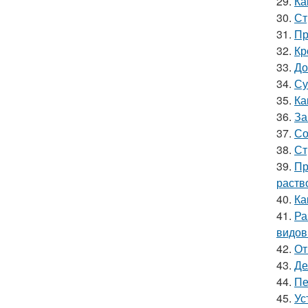
29.
Ка
30.
Ст
31.
Пр
32.
Кр
33.
До
34.
Су
35.
Ка
36.
За
37.
Со
38.
Ст
39.
Пр
раств
40.
Ка
41.
Ра
видов
42.
От
43.
Де
44.
Пе
45.
Ус