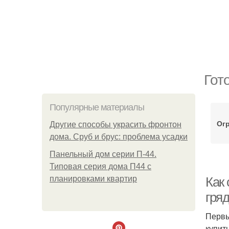
Гот
Популярные материалы
Огр
Другие способы украсить фронтон
дома. Сруб и брус: проблема усадки
Панельный дом серии П-44.
Типовая серия дома П44 с
планировками квартир
Как
гряд
Первы
купить