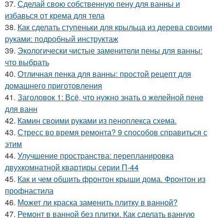
37.
Сделай свою собственную пену для ванны и
избавься от крема для тела
38.
Как сделать ступеньки для крыльца из дерева своими
руками: подробный инструктаж
39.
Экологически чистые заменители пены для ванны:
что выбрать
40.
Отличная пенка для ванны: простой рецепт для
домашнего приготовления
41.
Заголовок 1: Всё, что нужно знать о желейной пенe
для ванн
42.
Камин своими руками из пеноплекса схема.
43.
Стресс во время ремонта? 9 способов справиться с
этим
44.
Улучшение пространства: перепланировка
двухкомнатной квартиры серии П-44
45.
Как и чем обшить фронтон крыши дома. Фронтон из
профнастила
46.
Может ли краска заменить плитку в ванной?
47.
Ремонт в ванной без плитки. Как сделать ванную