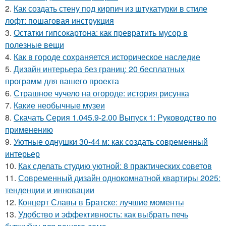
2.
Как создать стену под кирпич из штукатурки в стиле
лофт: пошаговая инструкция
3.
Остатки гипсокартона: как превратить мусор в
полезные вещи
4.
Как в городе сохраняется историческое наследие
5.
Дизайн интерьера без границ: 20 бесплатных
программ для вашего проекта
6.
Страшное чучело на огороде: история рисунка
7.
Какие необычные музеи
8.
Скачать Серия 1.045.9-2.00 Выпуск 1: Руководство по
применению
9.
Уютные однушки 30-44 м: как создать современный
интерьер
10.
Как сделать студию уютной: 8 практических советов
11.
Современный дизайн однокомнатной квартиры 2025:
тенденции и инновации
12.
Концерт Славы в Братске: лучшие моменты
13.
Удобство и эффективность: как выбрать печь