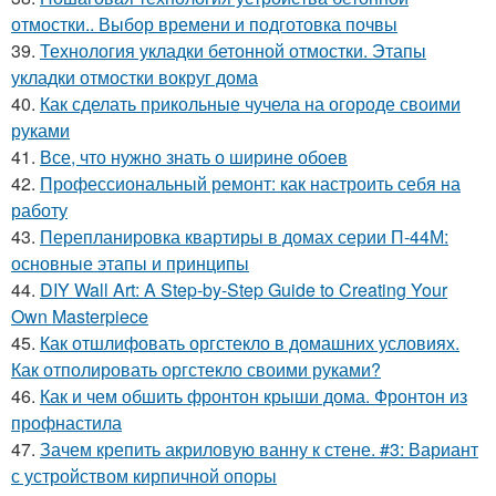
отмостки.. Выбор времени и подготовка почвы
39.
Технология укладки бетонной отмостки. Этапы
укладки отмостки вокруг дома
40.
Как сделать прикольные чучела на огороде своими
руками
41.
Все, что нужно знать о ширине обоев
42.
Профессиональный ремонт: как настроить себя на
работу
43.
Перепланировка квартиры в домах серии П-44М:
основные этапы и принципы
44.
DIY Wall Art: A Step-by-Step Guide to Creating Your
Own Masterpiece
45.
Как отшлифовать оргстекло в домашних условиях.
Как отполировать оргстекло своими руками?
46.
Как и чем обшить фронтон крыши дома. Фронтон из
профнастила
47.
Зачем крепить акриловую ванну к стене. #3: Вариант
с устройством кирпичной опоры