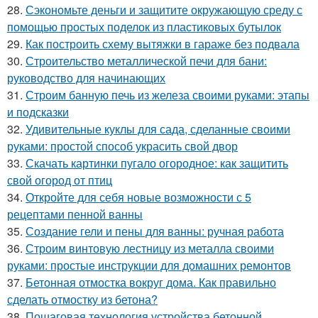
28.
Сэкономьте деньги и защитите окружающую среду с
помощью простых поделок из пластиковых бутылок
29.
Как построить схему вытяжки в гараже без подвала
30.
Строительство металлической печи для бани:
руководство для начинающих
31.
Строим банную печь из железа своими руками: этапы
и подсказки
32.
Удивительные куклы для сада, сделанные своими
руками: простой способ украсить свой двор
33.
Скачать картинки пугало огородное: как защитить
свой огород от птиц
34.
Откройте для себя новые возможности с 5
рецептами пенной ванны
35.
Создание гели и пены для ванны: ручная работа
36.
Строим винтовую лестницу из металла своими
руками: простые инструкции для домашних ремонтов
37.
Бетонная отмостка вокруг дома. Как правильно
сделать отмостку из бетона?
38.
Пошаговая технология устройства бетонной