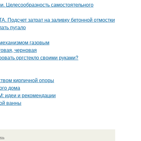
ми. Целесообразность самостоятельного
. Подсчет затрат на заливку бетонной отмостки
лать пугало
 механизмом газовым
товая, черновая
ровать оргстекло своими руками?
йством кирпичной опоры
ого дома
М: идеи и рекомендации
ной ванны
язь