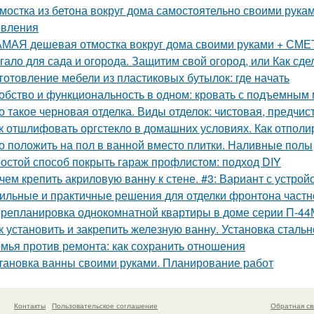
мостка из бетона вокруг дома самостоятельно своими рука
овления
МАЯ дешевая отмостка вокруг дома своими руками + СМЕТА
гало для сада и огорода. Защитим свой огород, или Как сде
готовление мебели из пластиковых бутылок: где начать
обство и функциональность в одном: кровать с подъемным
о такое черновая отделка. Виды отделок: чистовая, предчис
к отшлифовать оргстекло в домашних условиях. Как отполи
о положить на пол в ванной вместо плитки. Наливные полы
остой способ покрыть гараж профлистом: подход DIY
чем крепить акриловую ванну к стене. #3: Вариант с устро
ильные и практичные решения для отделки фронтона частн
репланировка однокомнатной квартиры в доме серии П-44
к установить и закрепить железную ванну. Установка сталь
мья против ремонта: как сохранить отношения
тановка ванны своими руками. Планирование работ
Контакты
Пользовательское соглашение
Обратная св