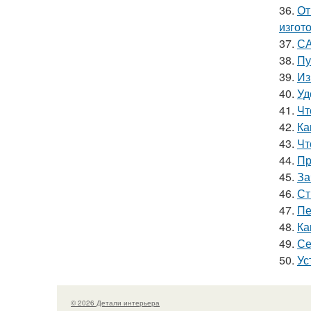
36.
От
изгот
37.
СА
38.
Пу
39.
Из
40.
Уд
41.
Чт
42.
Ка
43.
Чт
44.
Пр
45.
За
46.
Ст
47.
Пе
48.
Ка
49.
Се
50.
Ус
© 2026 Детали интерьера