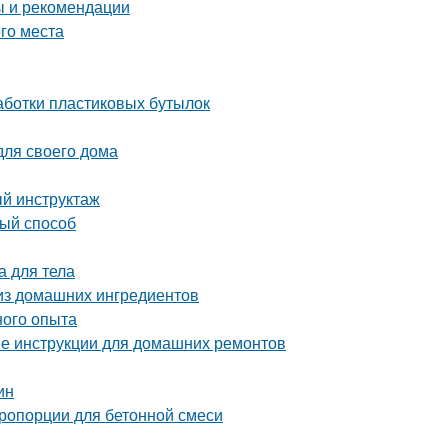
ы и рекомендации
ого места
аботки пластиковых бутылок
для своего дома
й инструктаж
вый способ
а для тела
 из домашних ингредиентов
ного опыта
ые инструкции для домашних ремонтов
ин
пропорции для бетонной смеси