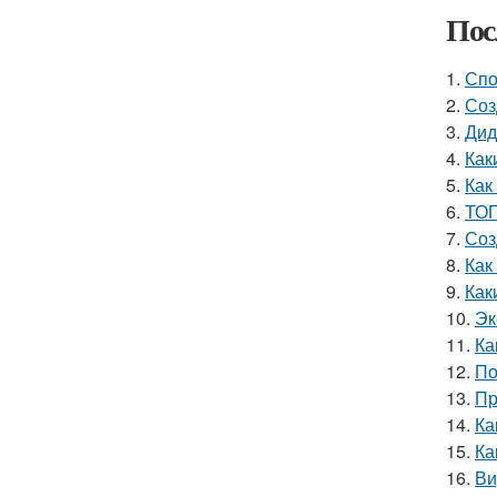
Пос
1.
Спо
2.
Соз
3.
Дид
4.
Как
5.
Как
6.
ТОП
7.
Соз
8.
Как
9.
Как
10.
Эк
11.
Ка
12.
По
13.
Пр
14.
Ка
15.
Ка
16.
Ви