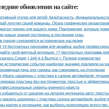
ледние обновления на сайте:
ртивный уголок для детей: безопасность, функциональност
дай логотип своей команды. Обзор графических редакторов
житал-тренер для вашего дома: Приложения, которые помо
ие новые здания построены в последние годы
 в городе сохраняется историческое наследие
-10 бесплатных программ для дизайна: выбор профессион
дайте свой мечтный интерьер: 17 бесплатных программ дл
 скачать Серия 1.245.4-2 Выпуск 1: Полное руководство
ие исторические события наиболее значимо повлияли на р
ономичная печь для гаража: как сэкономить на отоплении
к убрать царапины с пластика в салоне автомобиля: лучши
лировка пластика без инструментов: простые и эффективн
офессиональные секреты военного юриста
к избавиться от царапин на деталях интерьера авто: прос
к удалить царапины с пластика салона автомобиля: выбор 
ды картин в интерьере: как выбрать подходящее искусство