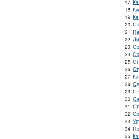
17.
Ка
18.
Ку
19.
Ка
20.
Со
21.
Пе
22.
Ди
23.
Со
24.
Со
25.
Ст
26.
Ст
27.
Ка
28.
Сд
29.
Се
30.
Сэ
31.
Ст
32.
Со
33.
Ул
34.
Пр
35.
Ка