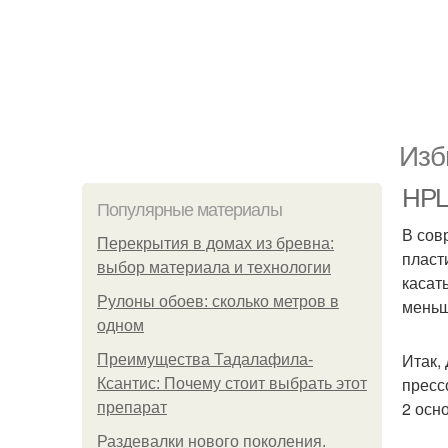
Изб
HPL 
Популярные материалы
В сов
Перекрытия в домах из бревна:
пласти
выбор материала и технологии
касат
Рулоны обоев: сколько метров в
меньш
одном
Итак,
Преимущества Тадалафила-
пресс
Ксантис: Почему стоит выбрать этот
2 осн
препарат
Раздевалки нового поколения.