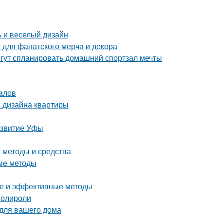
ь и веселый дизайн
 для фанатского мерча и декора
гут спланировать домашний спортзал мечты
алов
я дизайна квартиры
азвитие Уфы
е методы и средства
ые методы
тые и эффективные методы
полироли
 для вашего дома