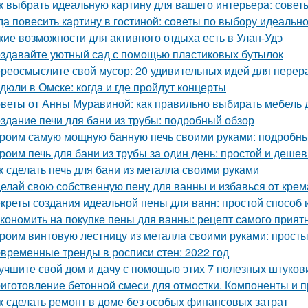
к выбрать идеальную картину для вашего интерьера: совет
да повесить картину в гостиной: советы по выбору идеальн
кие возможности для активного отдыха есть в Улан-Удэ
здавайте уютный сад с помощью пластиковых бутылок
реосмыслите свой мусор: 20 удивительных идей для перер
дюли в Омске: когда и где пройдут концерты
веты от Анны Муравиной: как правильно выбирать мебель 
здание печи для бани из трубы: подробный обзор
роим самую мощную банную печь своими руками: подробны
роим печь для бани из трубы за один день: простой и деше
к сделать печь для бани из металла своими руками
елай свою собственную пену для ванны и избавься от крем
креты создания идеальной пены для ванн: простой способ
кономить на покупке пены для ванны: рецепт самого прият
роим винтовую лестницу из металла своими руками: прост
временные тренды в росписи стен: 2022 год
учшите свой дом и дачу с помощью этих 7 полезных штуков
иготовление бетонной смеси для отмостки. Компоненты и 
к сделать ремонт в доме без особых финансовых затрат