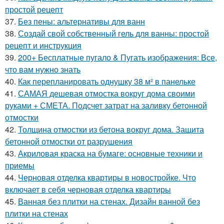
простой рецепт
37.
Без пены: альтернативы для ванн
38.
Создай свой собственный гель для ванны: простой
рецепт и инструкция
39.
200+ Бесплатные пугало & Пугать изображения: Все,
что вам нужно знать
40.
Как перепланировать однушку 38 м² в панельке
41.
САМАЯ дешевая отмостка вокруг дома своими
руками + СМЕТА. Подсчет затрат на заливку бетонной
отмостки
42.
Толщина отмостки из бетона вокруг дома. Защита
бетонной отмостки от разрушения
43.
Акриловая краска на бумаге: основные техники и
приемы
44.
Черновая отделка квартиры в новостройке. Что
включает в себя черновая отделка квартиры
45.
Ванная без плитки на стенах. Дизайн ванной без
плитки на стенах