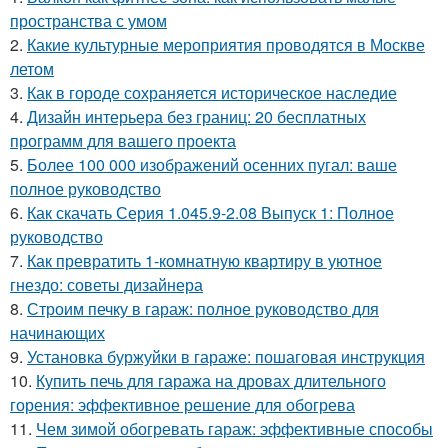
пространства с умом
2.
Какие культурные мероприятия проводятся в Москве
летом
3.
Как в городе сохраняется историческое наследие
4.
Дизайн интерьера без границ: 20 бесплатных
программ для вашего проекта
5.
Более 100 000 изображений осенних пугал: ваше
полное руководство
6.
Как скачать Серия 1.045.9-2.08 Выпуск 1: Полное
руководство
7.
Как превратить 1-комнатную квартиру в уютное
гнездо: советы дизайнера
8.
Строим печку в гараж: полное руководство для
начинающих
9.
Установка буржуйки в гараже: пошаговая инструкция
10.
Купить печь для гаража на дровах длительного
горения: эффективное решение для обогрева
11.
Чем зимой обогревать гараж: эффективные способы