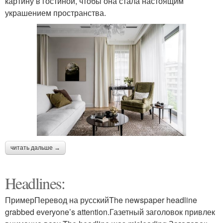
картину в гостиной, чтобы она стала настоящим
украшением пространства.
читать дальше →
Headlines:
ПримерПеревод на русскийThe newspaper headline
grabbed everyone’s attention.Газетный заголовок привлек