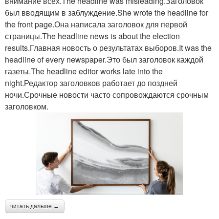
внимание всех.The headline was misleading.Заголовок
был вводящим в заблуждение.She wrote the headline for
the front page.Она написала заголовок для первой
страницы.The headline news is about the election
results.Главная новость о результатах выборов.It was the
headline of every newspaper.Это был заголовок каждой
газеты.The headline editor works late into the
night.Редактор заголовков работает до поздней
ночи.Срочные новости часто сопровождаются срочным
заголовком.
читать дальше →