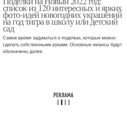
Поделки на Новый 2022 год:
список из 120 интересных и ярких
фото-идей новогодних украшений
на год тигра в школу или детский
сад
Поделки из бисера
Поделки к новому году
Самое время задуматься о поделках, которые можно
сделать собственными руками. Основные нюансы будут
обозначены далее.
Класс по изготовлению
Осенние поделки
Поделки для
Поделки из бумаги
школьников
Года в поделках