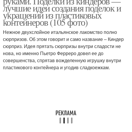
руками. Поделки из киндеров —
лучшие идеи создания поделок и
украшений из пластиковых
контейнеров (105 фото)
Поделки для детского
Поделки из футляров
сада
Нежное двухслойное итальянское лакомство полно
сюрпризов. Об этом говорит и само название – Киндер
сюрприз. Идея прятать сюрпризы внутри сладости не
нова, но именно Пьетро Ферреро довел ее до
Поделки из
Поделки с малышами
совершенства, спрятав вожделенную игрушку внутри
пластиковых яиц
пластикового контейнера и угодив сладкоежкам.
Украшения на год
Оригинальные поделки
Поделки на новый год
Поделки из фоамирана