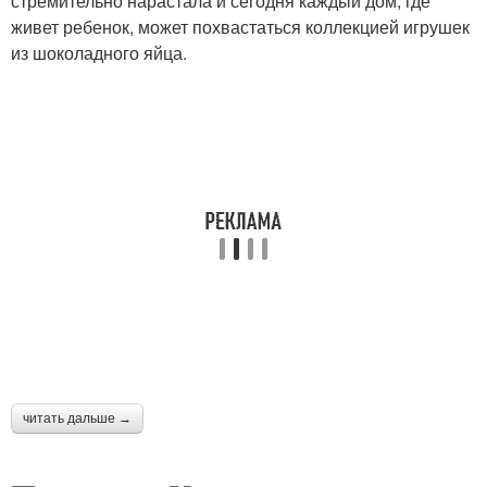
стремительно нарастала и сегодня каждый дом, где
живет ребенок, может похвастаться коллекцией игрушек
из шоколадного яйца.
Класс по поделке
Осенние поделки
Поделки для
Поделки из бумаги
школьников
Украшения на новый
год
читать дальше →