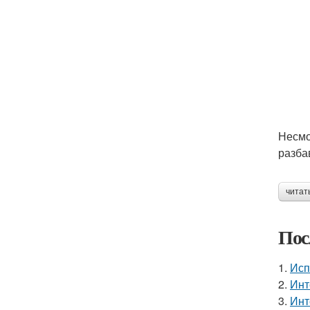
Несмо
разба
читат
Пос
1.
Исп
2.
Инт
3.
Инт