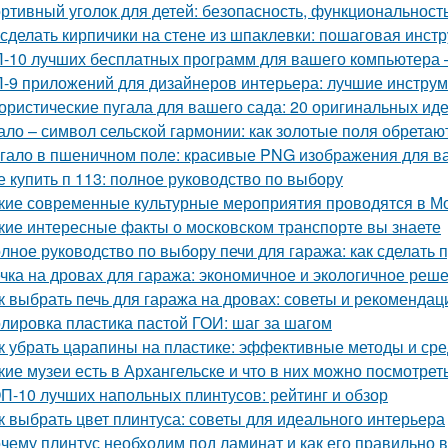
ртивный уголок для детей: безопасность, функциональност
 сделать кирпичики на стене из шпаклевки: пошаговая инст
-10 лучших бесплатных программ для вашего компьютера 
-9 приложений для дизайнеров интерьера: лучшие инструм
ристические пугала для вашего сада: 20 оригинальных ид
ало – символ сельской гармонии: как золотые поля обретаю
гало в пшеничном поле: красивые PNG изображения для в
е купить п 113: полное руководство по выбору
кие современные культурные мероприятия проводятся в М
кие интересные факты о московском транспорте вы знаете
лное руководство по выбору печи для гаража: как сделать
чка на дровах для гаража: экономичное и экологичное реш
к выбрать печь для гаража на дровах: советы и рекомендац
лировка пластика пастой ГОИ: шаг за шагом
к убрать царапины на пластике: эффективные методы и сре
кие музеи есть в Архангельске и что в них можно посмотрет
П-10 лучших напольных плинтусов: рейтинг и обзор
к выбрать цвет плинтуса: советы для идеального интерьера
чему плинтус необходим под ламинат и как его правильно 