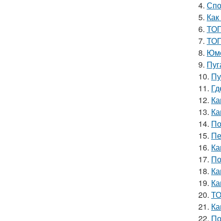
4.
Спо
5.
Как
6.
ТОП
7.
ТОП
8.
Юмо
9.
Пуг
10.
Пу
11.
Гд
12.
Ка
13.
Ка
14.
По
15.
Пе
16.
Ка
17.
По
18.
Ка
19.
Ка
20.
ТО
21.
Ка
22.
По