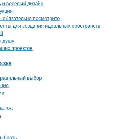
ь и веселый дизайн
рукция
– обязательно посмотрите
енты для создания идеальных пространств
ей
т душу
аших проектов
оскве
 правильный выбор
ение
ии
дства
ь
выбрать