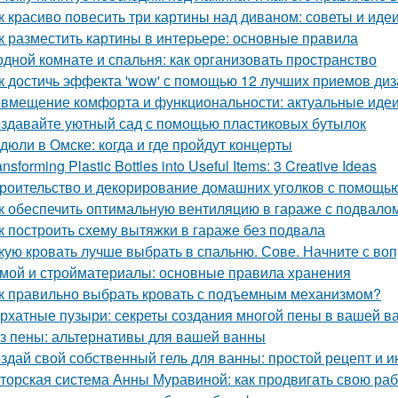
к красиво повесить три картины над диваном: советы и иде
к разместить картины в интерьере: основные правила
одной комнате и спальня: как организовать пространство
к достичь эффекта 'wow' с помощью 12 лучших приемов ди
вмещение комфорта и функциональности: актуальные идеи
здавайте уютный сад с помощью пластиковых бутылок
дюли в Омске: когда и где пройдут концерты
ansforming Plastic Bottles into Useful Items: 3 Creative Ideas
роительство и декорирование домашних уголков с помощью
к обеспечить оптимальную вентиляцию в гараже с подвало
к построить схему вытяжки в гараже без подвала
кую кровать лучше выбрать в спальню. Сове. Начните с воп
мой и стройматериалы: основные правила хранения
к правильно выбрать кровать с подъемным механизмом?
рхатные пузыри: секреты создания многой пены в вашей в
з пены: альтернативы для вашей ванны
здай свой собственный гель для ванны: простой рецепт и и
торская система Анны Муравиной: как продвигать свою раб