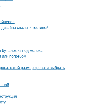
и
зайнеров
 дизайна спальни-гостиной
 бутылок из под молока
м или погребом
роса: какой размер кровати выбрать
анной
нструкция
оту