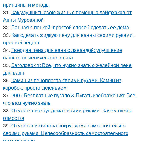
принципы и методы
31.
Как улучшить свою жизнь с помощью лайфхаков от
Анны Муровяной
32.
Ванная с пенкой: простой способ сделать ее дома
33.
Как сделать жидкую пену для ванны своими руками:
простой рецепт
34.
Твердая пена для ванн с лавандой: улучшение
вашего гигиенического опыта
35.
Заголовок 1: Всё, что нужно знать о желейной пенe
для ванн
36.
Камин из пенопласта своими руками. Камин из
коробок: просто склеиваем
37.
200+ Бесплатные пугало & Пугать изображения: Все,
что вам нужно знать
38.
Отмостка вокруг дома своими руками. Зачем нужна
отмостка
39.
Отмостка из бетона вокруг дома самостоятельно
своими руками. Целесообразность самостоятельного
изготовления