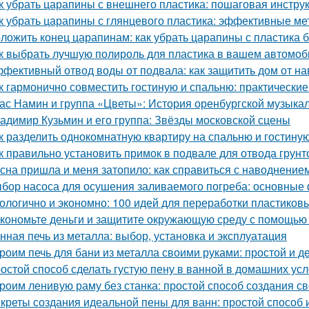
к убрать царапины с внешнего пластика: пошаговая инстру
к убрать царапины с глянцевого пластика: эффективные м
ложить конец царапинам: как убрать царапины с пластика 
к выбрать лучшую полироль для пластика в вашем автомоб
фективный отвод воды от подвала: как защитить дом от н
к гармонично совместить гостиную и спальню: практические
ас Намин и группа «Цветы»: История оренбургской музыка
адимир Кузьмин и его группа: Звёзды московской сцены
к разделить однокомнатную квартиру на спальню и гостину
к правильно установить примок в подвале для отвода грун
сна пришла и меня затопило: как справиться с наводнение
бор насоса для осушения заливаемого погреба: основные
ологично и экономно: 100 идей для переработки пластиков
кономьте деньги и защитите окружающую среду с помощью 
нная печь из металла: выбор, установка и эксплуатация
роим печь для бани из металла своими руками: простой и 
остой способ сделать густую пену в ванной в домашних ус
роим ленивую раму без станка: простой способ создания с
креты создания идеальной пены для ванн: простой способ