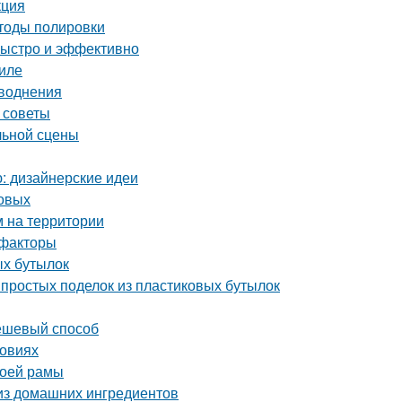
кция
етоды полировки
быстро и эффективно
иле
аводнения
 советы
льной сцены
ю: дизайнерские идеи
товых
м на территории
 факторы
ых бутылок
простых поделок из пластиковых бутылок
дешевый способ
ловиях
воей рамы
 из домашних ингредиентов