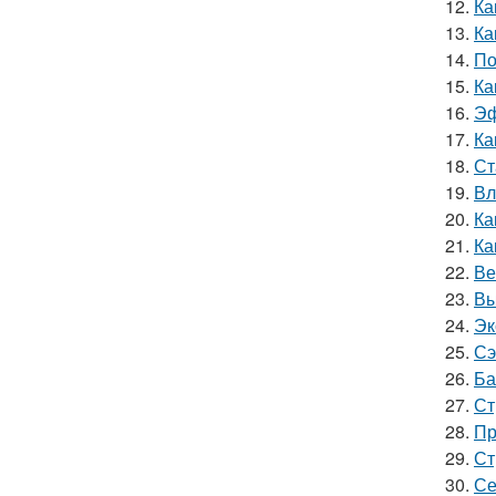
12.
Ка
13.
Ка
14.
По
15.
Ка
16.
Эф
17.
Ка
18.
Ст
19.
Вл
20.
Ка
21.
Ка
22.
Ве
23.
Вы
24.
Эк
25.
Сэ
26.
Ба
27.
Ст
28.
Пр
29.
Ст
30.
Се