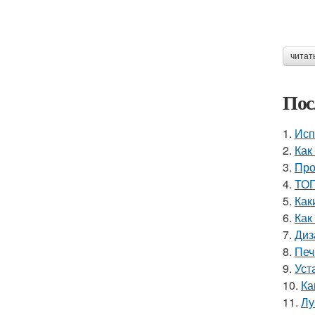
читат
Пос
1.
Исп
2.
Как
3.
Про
4.
ТОП
5.
Как
6.
Как
7.
Диз
8.
Печ
9.
Уст
10.
Ка
11.
Лу