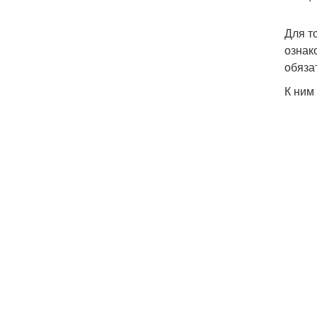
Для т
ознак
обяза
К ним