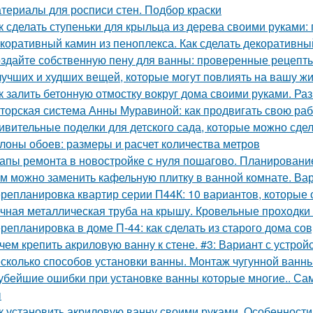
териалы для росписи стен. Подбор краски
к сделать ступеньки для крыльца из дерева своими руками:
коративный камин из пеноплекса. Как сделать декоративны
здайте собственную пену для ванны: проверенные рецепты
лучших и худших вещей, которые могут повлиять на вашу ж
к залить бетонную отмостку вокруг дома своими руками. Ра
торская система Анны Муравиной: как продвигать свою раб
ивительные поделки для детского сада, которые можно сде
лоны обоев: размеры и расчет количества метров
апы ремонта в новостройке с нуля пошагово. Планировани
м можно заменить кафельную плитку в ванной комнате. Ва
репланировка квартир серии П44К: 10 вариантов, которые 
чная металлическая труба на крышу. Кровельные проходки 
репланировка в доме П-44: как сделать из старого дома с
чем крепить акриловую ванну к стене. #3: Вариант с устро
сколько способов установки ванны. Монтаж чугунной ванны
убейшие ошибки при установке ванны которые многие.. Са
ы
к установить акриловую ванну своими руками. Особенности