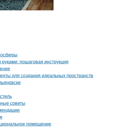
тмосферы
и руками: пошаговая инструкция
шение
енты для создания идеальных пространств
льяновске
стиль
зные советы
омендации
я
нкциональное помещение