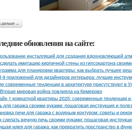
ь дальше →
ледние обновления на сайте:
ользование инсталляций для создания вдохновляющей а
 сделать имитацию кирпичной стены из гипсокартона своим
грамма для планировки квартиры: как выбрать лучшее ре
-9 приложений для дизайнеров интерьера: лучшие инструм
ие современные тенденции в архитектуре присутствуют в У
 Вторая мировая война повлияла на Кемерово
айн 1-комнатной квартиры 2025: современные тенденции и 
ь для гаража своими руками: пошаговая инструкция и поле
ановка печи для гаража с водяным контуром: советы и рек
к сделать вечную печь своими руками: пошаговая инструкци
чшая идея для гаража: как превратить пространство в фу