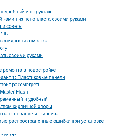
 подробный инструктаж
й камин из пенопласта своими руками
 и советы
изнь
зновидности отмосток
оту
лать своими руками
е ремонта в новостройке
риант 1: Пластиковые панели
стоит рассмотреть
Master Flash
овременный и удобный
йством кирпичной опоры
 на основание из кирпича
мые распространенные ошибки при установке
 акрила