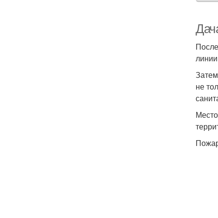
Дача
После
линии
Затем
не то
санит
Место
терри
Пожар