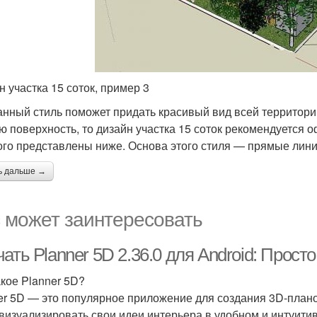
н участка 15 соток, пример 3
нный стиль поможет придать красивый вид всей территори
ю поверхность, то дизайн участка 15 соток рекомендуется 
ого представлены ниже. Основа этого стиля — прямые лини
ь дальше →
 может заинтересовать
ать Planner 5D 2.36.0 для Android: Прост
акое Planner 5D?
er 5D — это популярное приложение для создания 3D-плано
 визуализировать свои идеи интерьера в удобном и интуит