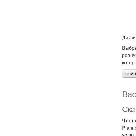
Дизай
Выбра
ровну
котор
читат
Вас
Скач
Что т
Plann
хочет