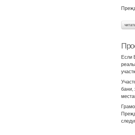
Прежд
читат
Прое
Если 
реаль
участк
Участ
бани,
места
Грамо
Прежд
следу