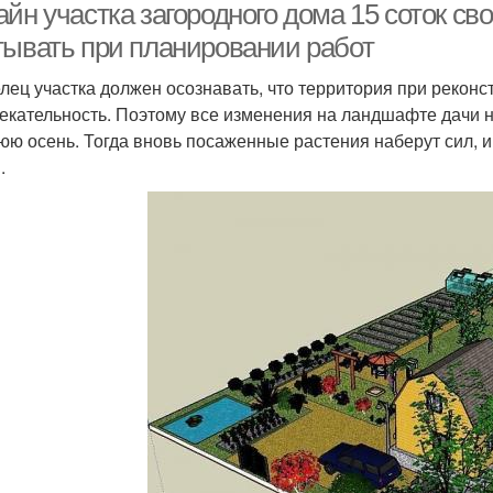
йн участка загородного дома 15 соток св
тывать при планировании работ
лец участка должен осознавать, что территория при реконс
екательность. Поэтому все изменения на ландшафте дачи 
юю осень. Тогда вновь посаженные растения наберут сил, 
.