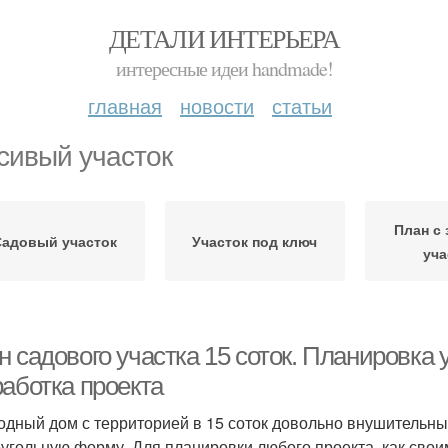
ДЕТАЛИ ИНТЕРЬЕРА
интересные идеи handmade!
главная
новости
статьи
сивый участок
План с
Садовый участок
Участок под ключ
уча
 садового участка 15 соток. Планировка 
работка проекта
одный дом с территорией в 15 соток довольно внушительны
угольную форму. Для планировки любого проекта, как свои