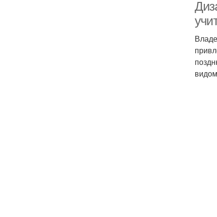
Диза
учи
Владе
привл
поздн
видом