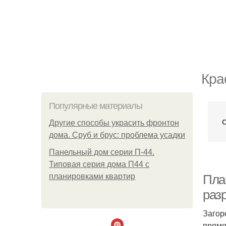
Кра
Популярные материалы
Другие способы украсить фронтон
дома. Сруб и брус: проблема усадки
Панельный дом серии П-44.
Типовая серия дома П44 с
планировками квартир
План
раз
Загор
прямо