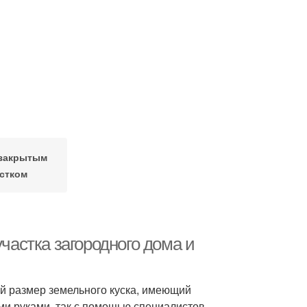
 закрытым
стком
участка загородного дома и
й размер земельного куска, имеющий
ми руками, так с помощью специалистов,