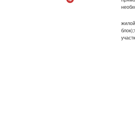
необх
жилой
блок)
участк