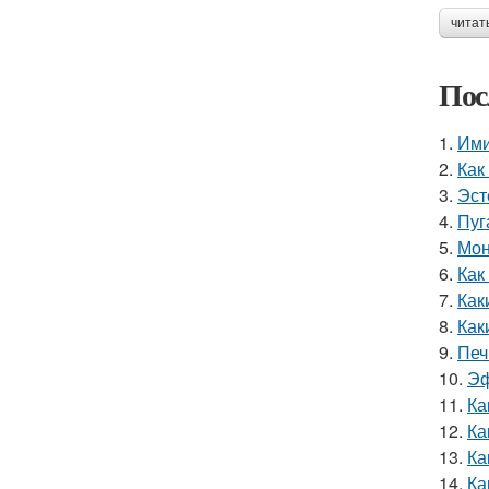
читат
Пос
1.
Ими
2.
Как
3.
Эст
4.
Пуг
5.
Мон
6.
Как
7.
Как
8.
Как
9.
Печ
10.
Эф
11.
Ка
12.
Ка
13.
Ка
14.
Ка