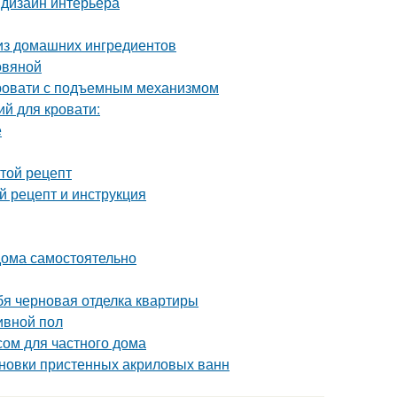
 дизайн интерьера
 из домашних ингредиентов
овяной
ровати с подъемным механизмом
й для кровати:
е
стой рецепт
 рецепт и инструкция
 дома самостоятельно
бя черновая отделка квартиры
ивной пол
сом для частного дома
тановки пристенных акриловых ванн