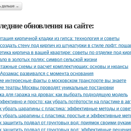
ь дальше →
ледние обновления на сайте:
тация кирпичной кладки из гипса: технология и советы
 создать стену под кирпич из штукатурки в стиле лофт: пош
етика кирпича в вашей квартире: советы по отделке под кир
ало в золотых полях: символ сельской жизни
тажные схемы и расчет комплектующих: основы и нюансы
 Арзамас развивался с момента основания
ие интересные факты о московском транспорте вы знаете
ие театры Москвы проводят уникальные постановки
ка для гаража на дровах: как выбрать подходящую модель
фективно и просто: как убрать потёртости на пластике в а
к убрать царапины с пластика: эффективные методы и сове
к убрать царапины с пластика: простые и эффективные ме
к защитить подвал от грунтовых вод: приямок своими рукам
к защитить подвал от грунтовых вод: эффективные решени