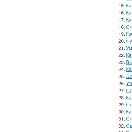
15.
Ка
16.
Ка
17.
Ка
18.
Ст
19.
Го
20.
Фу
21.
Ум
22.
Ка
23.
Вы
24.
Ка
25.
Эк
26.
Ут
27.
Ст
28.
Ка
29.
Ст
30.
Ка
31.
Ст
32.
Сд