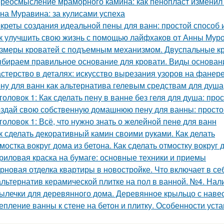
реосмысление мраморного камина: как пенопласт изменил
на Муравина: за кулисами успеха
креты создания идеальной пены для ванн: простой способ
к улучшить свою жизнь с помощью лайфхаков от Анны Мур
змеры кроватей с подъемным механизмом. Двуспальные к
бираем правильное основание для кровати. Виды основани
стерство в деталях: искусство вырезания узоров на фанер
ну для ванн как альтернатива гелевым средствам для душа
головок 1: Как сделать пену в ванне без геля для душа: про
здай свою собственную домашнюю пену для ванны: простой
головок 1: Всё, что нужно знать о желейной пенe для ванн
к сделать декоративный камин своими руками. Как делать
мостка вокруг дома из бетона. Как сделать отмостку вокруг
риловая краска на бумаге: основные техники и приемы
рновая отделка квартиры в новостройке. Что включает в се
альтернатив керамической плитке на пол в ванной. №4. Нал
ылечки для деревянного дома. Деревянное крыльцо с наве
епление ванны к стене на бетон и плитку. Особенности ус