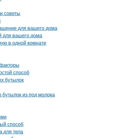
 и советы
и
рашение для вашего дома
й для вашего дома
ную в одной комнате
 факторы
остой способ
ых бутылок
 бутылок из под молока
ами
вый способ
а для тела