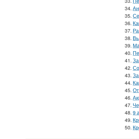
33.
Пе
34.
Ан
35.
Се
36.
Ка
37.
Ра
38.
Вы
39.
Ма
40.
Пе
41.
За
42.
Со
43.
За
44.
Ка
45.
От
46.
Ак
47.
Че
48.
9 
49.
Кр
50.
Кр