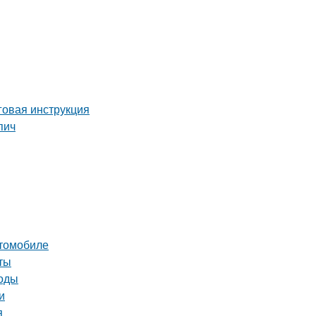
аговая инструкция
пич
втомобиле
ты
тоды
и
я