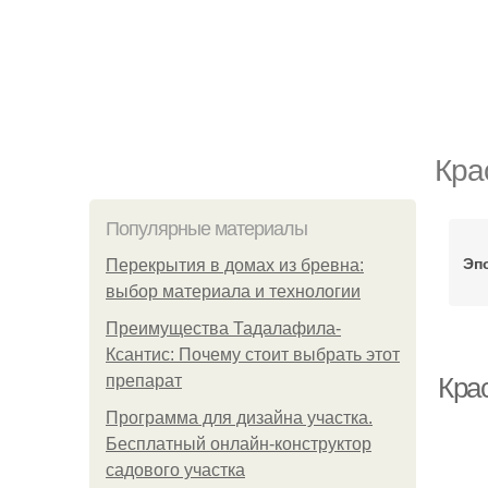
Кра
Популярные материалы
Эп
Перекрытия в домах из бревна:
выбор материала и технологии
Преимущества Тадалафила-
Ксантис: Почему стоит выбрать этот
препарат
Крас
Программа для дизайна участка.
Бесплатный онлайн-конструктор
садового участка