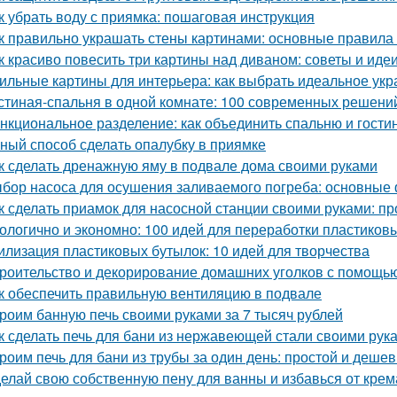
к убрать воду с приямка: пошаговая инструкция
к правильно украшать стены картинами: основные правила
к красиво повесить три картины над диваном: советы и иде
ильные картины для интерьера: как выбрать идеальное ук
стиная-спальня в одной комнате: 100 современных решени
нкциональное разделение: как объединить спальню и гости
ный способ сделать опалубку в приямке
к сделать дренажную яму в подвале дома своими руками
бор насоса для осушения заливаемого погреба: основные
к сделать приамок для насосной станции своими руками: пр
ологично и экономно: 100 идей для переработки пластиков
илизация пластиковых бутылок: 10 идей для творчества
роительство и декорирование домашних уголков с помощью
к обеспечить правильную вентиляцию в подвале
роим банную печь своими руками за 7 тысяч рублей
к сделать печь для бани из нержавеющей стали своими рук
роим печь для бани из трубы за один день: простой и деше
елай свою собственную пену для ванны и избавься от крем