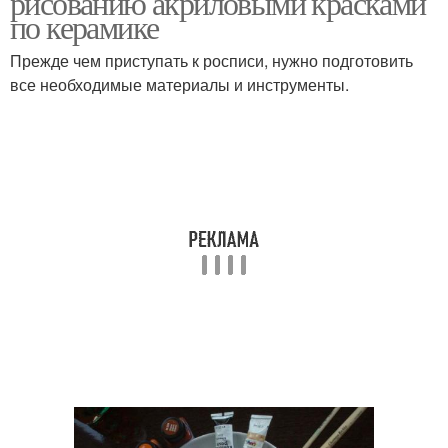
рисованию акриловыми красками
по керамике
Прежде чем приступать к росписи, нужно подготовить
Краски на кофейной
все необходимые материалы и инструменты.
Краски к тарелке
кружке
Специальная краска
Краска для росписи