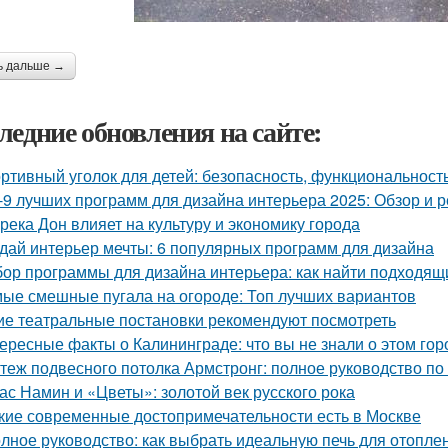
ь дальше →
ледние обновления на сайте:
ртивный уголок для детей: безопасность, функциональност
-9 лучших программ для дизайна интерьера 2025: Обзор и 
 река Дон влияет на культуру и экономику города
дай интерьер мечты: 6 популярных программ для дизайна
ор программы для дизайна интерьера: как найти подходящ
ые смешные пугала на огороде: Топ лучших вариантов
ие театральные постановки рекомендуют посмотреть
ересные факты о Калининграде: что вы не знали о этом гор
теж подвесного потолка Армстронг: полное руководство п
ас Намин и «Цветы»: золотой век русского рока
кие современные достопримечательности есть в Москве
лное руководство: как выбрать идеальную печь для отопле