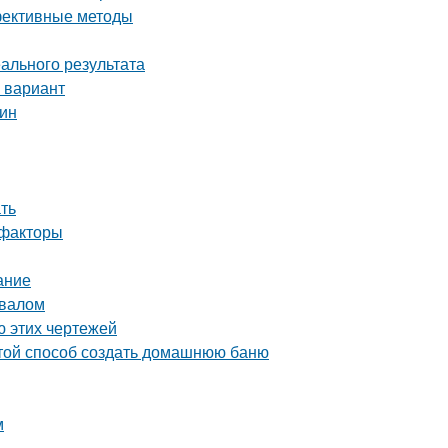
ффективные методы
ального результата
 вариант
тин
ать
 факторы
ание
двалом
ю этих чертежей
стой способ создать домашнюю баню
м