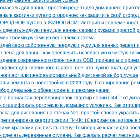
омасоль для ванны: простой рецепт для домашнего пригот
ачать картинки пугало огородное: как защитить свой огород 
ОРОДНОЕ пугало в ЖИВОПИСИ: История и современност
к сделать жидкую пену для ванны своими руками: простой 
мин своими руками из пеноплекса схема
здай свою собственную твердую пудру для ванны: рецепт и
з пена для ванны: как обеспечить безопасную и чистую гиги
здание современного фронтона из OSB: принципы и прие
офлист для кирпичного гаража: все, что нужно знать для у
нопласт или пенополистирольный дом: какой выбор лучше
апы ремонта в новостройке в 2023 году. Планирование ре
бор идеальных обоев: советы и рекомендации
е о вариантах перепланировок квартир серии П44Т: от диз
к отшлифовать оргстекло в домашних условиях. Как отполи
аска для рисования на стенах №1: простой способ украсить
репланировка квартир серии П44К: 10 вариантов, которые 
кими красками расписать стену. Темперные краски для росп
к сделать деревянные ступени. Как сделать расчет лестниц