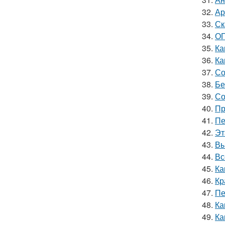
32.
Ар
33.
Ск
34.
ОГ
35.
Ка
36.
Ка
37.
Со
38.
Бе
39.
Со
40.
Пр
41.
Пе
42.
Эт
43.
Вы
44.
Вс
45.
Ка
46.
Кр
47.
Пе
48.
Ка
49.
Ка