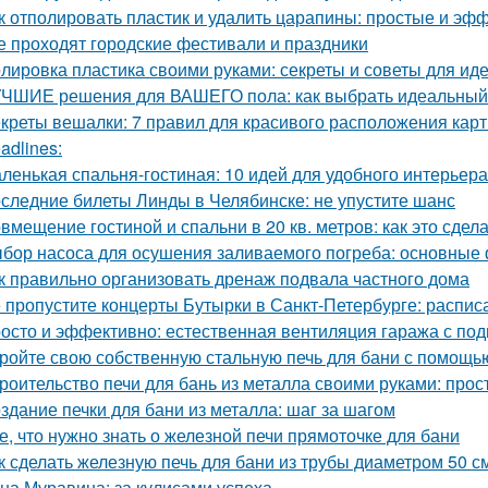
к отполировать пластик и удалить царапины: простые и э
е проходят городские фестивали и праздники
лировка пластика своими руками: секреты и советы для иде
ЧШИЕ решения для ВАШЕГО пола: как выбрать идеальный
креты вешалки: 7 правил для красивого расположения кар
adlines:
ленькая спальня-гостиная: 10 идей для удобного интерьера
следние билеты Линды в Челябинске: не упустите шанс
вмещение гостиной и спальни в 20 кв. метров: как это сдел
бор насоса для осушения заливаемого погреба: основные
к правильно организовать дренаж подвала частного дома
 пропустите концерты Бутырки в Санкт-Петербурге: распис
осто и эффективно: естественная вентиляция гаража с по
ройте свою собственную стальную печь для бани с помощь
роительство печи для бань из металла своими руками: про
здание печки для бани из металла: шаг за шагом
е, что нужно знать о железной печи прямоточке для бани
к сделать железную печь для бани из трубы диаметром 50 с
на Муравина: за кулисами успеха