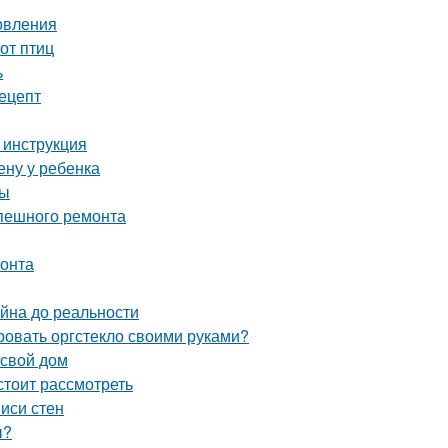
овления
от птиц
ь
рецепт
 инструкция
ену у ребенка
мы
спешного ремонта
монта
айна до реальности
ровать оргстекло своими руками?
 свой дом
стоит рассмотреть
иси стен
ы?