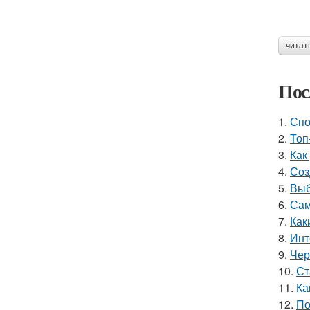
читат
Пос
1.
Спо
2.
Топ
3.
Как
4.
Соз
5.
Выб
6.
Сам
7.
Как
8.
Инт
9.
Чер
10.
Ст
11.
Ка
12.
По