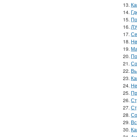
13.
Ка
14.
Гд
15.
По
16.
ЛУ
17.
Се
18.
He
19.
Ма
20.
По
21.
Со
22.
Вы
23.
Ка
24.
Не
25.
Пр
26.
Ст
27.
Ст
28.
Со
29.
Вс
30.
Ка
31.
Ан