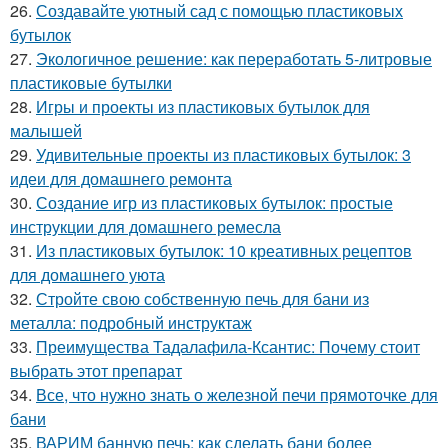
26.
Создавайте уютный сад с помощью пластиковых
бутылок
27.
Экологичное решение: как переработать 5-литровые
пластиковые бутылки
28.
Игры и проекты из пластиковых бутылок для
малышей
29.
Удивительные проекты из пластиковых бутылок: 3
идеи для домашнего ремонта
30.
Создание игр из пластиковых бутылок: простые
инструкции для домашнего ремесла
31.
Из пластиковых бутылок: 10 креативных рецептов
для домашнего уюта
32.
Стройте свою собственную печь для бани из
металла: подробный инструктаж
33.
Преимущества Тадалафила-Ксантис: Почему стоит
выбрать этот препарат
34.
Все, что нужно знать о железной печи прямоточке для
бани
35.
ВАРИМ банную печь: как сделать бани более