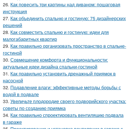
26.
Как повесить три картины над диваном: пошаговая
инструкция
27.
Как объединить спальню и гостиную: 75 дизайнерских
решений
28.
Как совместить спальню и гостиную: идеи для
малогабаритных квартир
29.
Как правильно организовать пространство в спальне-
гостиной
30.
Совмещение комфорта и функциональности:
актуальные идеи дизайна спальни-гостиной
31.
Как правильно установить дренажный приямок в
насосной
32.
Подавление влаги: эффективные методы борьбы с
водой в подвале
33.
Увеличьте плодородие своего подворийского участка:
советы по созданию приямка
34.
Как правильно спроектировать вентиляцию подвала
в гараже
35.
Проектирование и установка вентиляции в гараже с