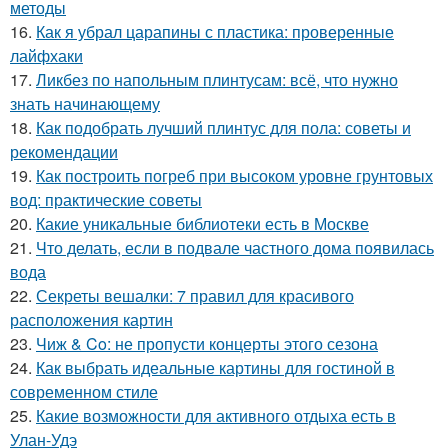
методы
16.
Как я убрал царапины с пластика: проверенные
лайфхаки
17.
Ликбез по напольным плинтусам: всё, что нужно
знать начинающему
18.
Как подобрать лучший плинтус для пола: советы и
рекомендации
19.
Как построить погреб при высоком уровне грунтовых
вод: практические советы
20.
Какие уникальные библиотеки есть в Москве
21.
Что делать, если в подвале частного дома появилась
вода
22.
Секреты вешалки: 7 правил для красивого
расположения картин
23.
Чиж & Co: не пропусти концерты этого сезона
24.
Как выбрать идеальные картины для гостиной в
современном стиле
25.
Какие возможности для активного отдыха есть в
Улан-Удэ