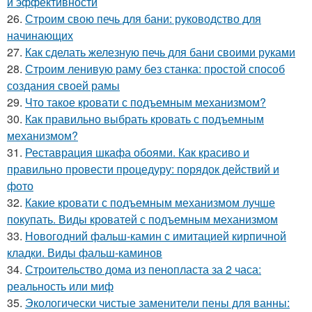
и эффективности
26.
Строим свою печь для бани: руководство для
начинающих
27.
Как сделать железную печь для бани своими руками
28.
Строим ленивую раму без станка: простой способ
создания своей рамы
29.
Что такое кровати с подъемным механизмом?
30.
Как правильно выбрать кровать с подъемным
механизмом?
31.
Реставрация шкафа обоями. Как красиво и
правильно провести процедуру: порядок действий и
фото
32.
Какие кровати с подъемным механизмом лучше
покупать. Виды кроватей с подъемным механизмом
33.
Новогодний фальш-камин с имитацией кирпичной
кладки. Виды фальш-каминов
34.
Строительство дома из пенопласта за 2 часа:
реальность или миф
35.
Экологически чистые заменители пены для ванны: