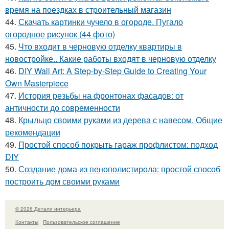
время на поездках в строительный магазин
44.
Скачать картинки чучело в огороде. Пугало
огородное рисунок (44 фото)
45.
Что входит в черновую отделку квартиры в
новостройке.. Какие работы входят в черновую отделку
46.
DIY Wall Art: A Step-by-Step Guide to Creating Your
Own Masterpiece
47.
История резьбы на фронтонах фасадов: от
античности до современности
48.
Крыльцо своими руками из дерева с навесом. Общие
рекомендации
49.
Простой способ покрыть гараж профлистом: подход
DIY
50.
Создание дома из пенополистирола: простой способ
построить дом своими руками
© 2026 Детали интерьера
Контакты
Пользовательское соглашение