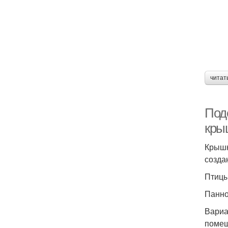
читат
Под
кры
Крышк
созда
Птицы
Панно
Вариа
помещ