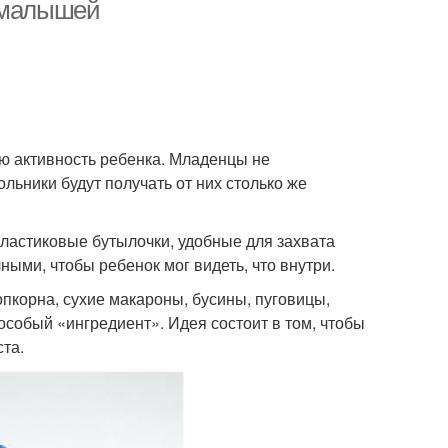
я малышей
Игрушки из
Мельница из
тиковых бутылок
пластиковых бутылок
ую активность ребенка. Младенцы не
ьники будут получать от них столько же
ластиковые бутылочки, удобные для захвата
ными, чтобы ребенок мог видеть, что внутри.
опкорна, сухие макароны, бусины, пуговицы,
особый «ингредиент». Идея состоит в том, чтобы
ста.