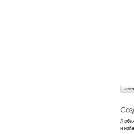
читат
Соз
Любая
и изб