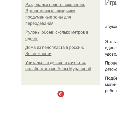
Игр
Раздевалки нового поколения.
Эргономичные шкафчики,
продуманные зоны для
переодевания
Звуко
Рулоны обоев: сколько метров в
одном
Это з
единс
Дома из пенопласта в россии.
Б
удово
Возможности
Проце
Уникальный дизайн и качество:
детск
онлайн-магазин Анны Муравиной
Подбе
мелки
ребен