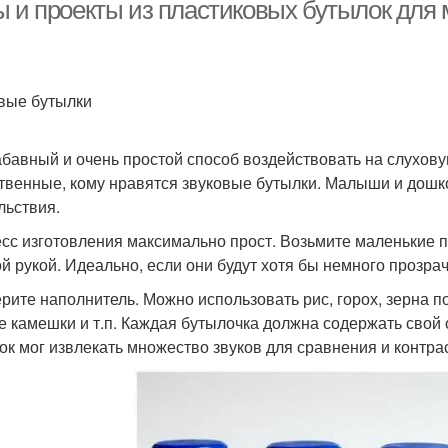
бутылки
пластиковых крышек
ы и проекты из пластиковых бутылок дл
Огород из пластиковых
Бутылки в школу
вые бутылки
бутылок
плас
абавный и очень простой способ воздействовать на слухов
твенные, кому нравятся звуковые бутылки. Малыши и дошкол
утылки для улицы
льствия.
сс изготовления максимально прост. Возьмите маленькие п
ой рукой. Идеально, если они будут хотя бы немного прозрач
рите наполнитель. Можно использовать рис, горох, зерна п
е камешки и т.п. Каждая бутылочка должна содержать свой 
ок мог извлекать множество звуков для сравнения и контра