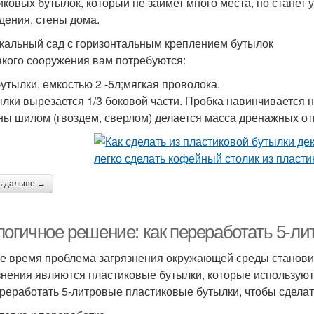
иковых бутылок, который не займет много места, но станет
дения, стены дома.
кальный сад с горизонтальным креплением бутылок
акого сооружения вам потребуются:
утылки, емкостью 2 -5л;мягкая проволока.
ылки вырезается 1/3 боковой части. Пробка навинчивается
ны шилом (гвоздем, сверлом) делается масса дренажных от
ь дальше →
логичное решение: как переработать 5-л
е время проблема загрязнения окружающей среды становит
знения являются пластиковые бутылки, которые используют
ереработать 5-литровые пластиковые бутылки, чтобы сделат