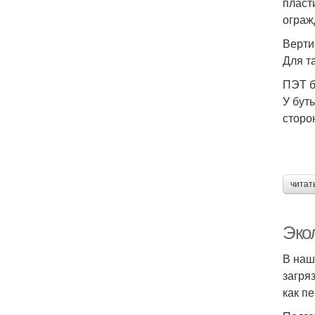
пласт
ограж
Верти
Для т
ПЭТ б
У бут
сторо
читат
Эко
В наш
загря
как п