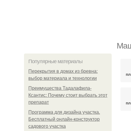
Маш
Популярные материалы
Перекрытия в домах из бревна:
пл
выбор материала и технологии
Преимущества Тадалафила-
Ксантис: Почему стоит выбрать этот
препарат
пл
Программа для дизайна участка.
Бесплатный онлайн-конструктор
И
садового участка