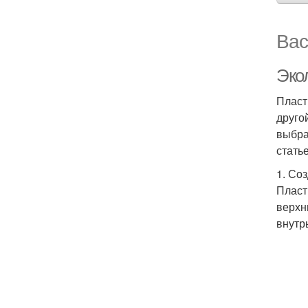
Вас
Эко
Пласт
друго
выбра
стать
1. Со
Пласт
верхн
внутр