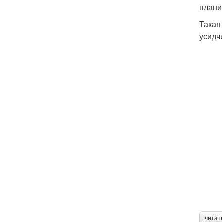
плани
Такая
усидч
читат