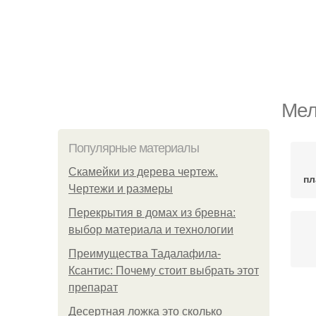
Мел
Популярные материалы
Скамейки из дерева чертеж.
пл
Чертежи и размеры
Перекрытия в домах из бревна:
выбор материала и технологии
Преимущества Тадалафила-
Ксантис: Почему стоит выбрать этот
препарат
Десертная ложка это сколько