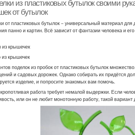
астиковых бутылок
елки из пластиковых бутылок своими рук
шек от бутылок
и от пластиковых бутылок − универсальный материал для 
ния панно и картин. Всё зависит от фантазии человека и его
 из крышечек
 из крышечек
нтов поделок из пробок от пластиковых бутылок множество.
ений и садовых дорожек. Однако собирать их придётся долг
руется изделие, и попросите знакомых вам помочь.
 кропотливая работа требует немалой выдержки. Если челов
ивость, или он не любит монотонную работу, такой вариант 