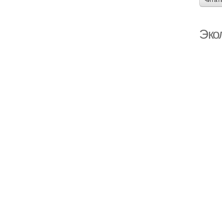
читат
Эко