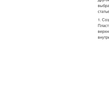
выбра
стать
1. Со
Пласт
верхн
внутр