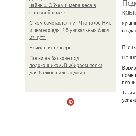
пл
Под
чайных. Объем и мера веса в
кры
столовой ложке
Крышк
С чем сочетается нут. Что такое Нут,
созда
и чем его едят? 5 уникальных блюд
из нута
Птицы
Бочки в интерьере
Панно
Полки на балконе под
подоконником. Выбираем полки
Вариа
для балкона или лоджии
помещ
плани
Такая
усидч