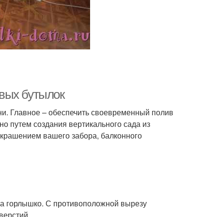
вых бутылок
и. Главное – обеспечить своевременный полив
но путем создания вертикального сада из
 украшением вашего забора, балконного
 на горлышко. С противоположной вырезу
верстий.