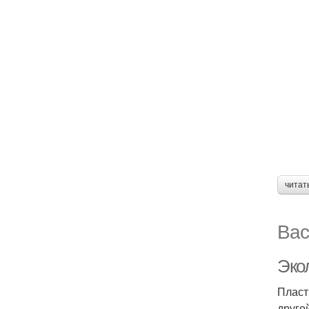
читат
Вас
Эко
Пласт
друго