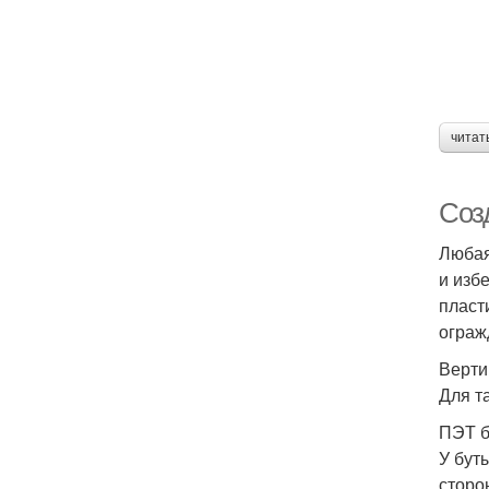
читат
Соз
Любая
и изб
пласт
ограж
Верти
Для т
ПЭТ б
У бут
сторо