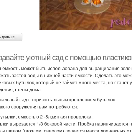
ь дальше →
давайте уютный сад с помощью пластико
 емкость может быть использована для выращивания зелен
ежать застоя воды в нижней части емкости. Сделать это мож
иковых бутылок, который не займет много места, но станет
дения, стены дома.
кальный сад с горизонтальным креплением бутылок
акого сооружения вам потребуются:
утылки, емкостью 2 -5л;мягкая проволока.
ылки вырезается 1/3 боковой части. Пробка навинчивается
ны шилом (гвоздем, сверлом) делается масса дренажных от