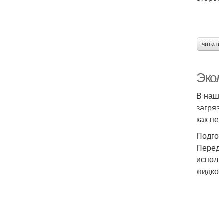
читат
Эко
В наш
загря
как п
Подго
Перед
испол
жидко