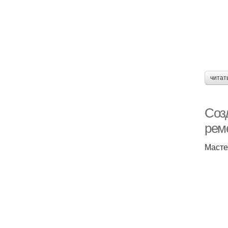
читат
Соз
рем
Масте