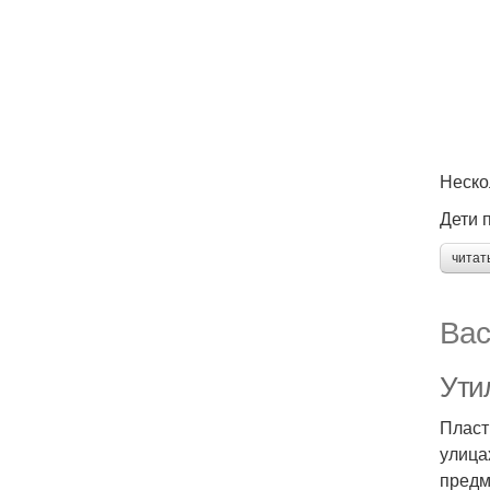
Неско
Дети 
читат
Вас
Ути
Пласт
улица
предм