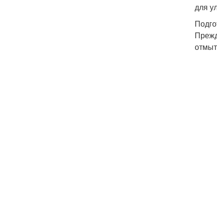
для у
Подго
Прежд
отмыт