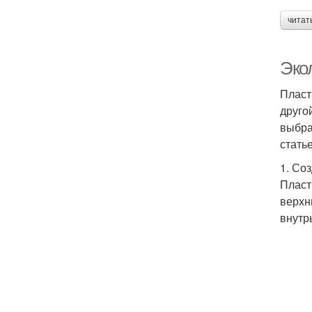
читат
Эко
Пласт
друго
выбра
стать
1. Со
Пласт
верхн
внутр