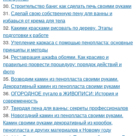
30.
Строительство бани: как сделать печь своими руками
31.
Сделай свою собственную пену для ванны и
избавься от крема для тела
32.
Какими красками рисовать по дереву. Этапы
подготовки к работе
33.
Утепление каркаса с помощью пенопласта: основные
принципы и методы
34.
Реставрация шкафа обоями. Как красиво и
правильно провести процедуру: порядок действий и
фото
35.
Возводим камин из пенопласта своими руками.
Декоративный камин из пенопласта своими руками
36.
ОГОРОДНОЕ пугало в ЖИВОПИСИ: История и
современность
37.
Твердая пена для ванны: секреты профессионалов
38.
Новогодний камин из пенопласта своими руками.
Камин своими руками декоративный из коробок,
пенопласта и других материалов к Новому году