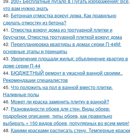
39.
200+ Бесплатные пугало & Пугать изображения: Все,
что вам нужно знать
40.
Бетонная отмостка вокруг дома. Как правильно
сделать отмостку из бетона?
41.
Отмостка вокруг дома из тротуарной плитки и
брусчатки. Отмостка тротуарной плиткой вокруг дома
42.
Перепланировка квартиры в домах серии П-44М:
основные этапы и принципы
43.
Увеличение площади жилья: объединение квартир в
доме серии П-44
44.
БЮДЖЕТНЫЙ ремонт в ужасной ванной своими..
Рекомендации специалистов
45.
Что положить на пол в ванной вместо плитки.
Наливные полы
46.
Может ли краска заменить плитку в ванной?
47.
Разновидности обоев для стен. Виды обоев:
подробное описание, типы обоев, как правильно
выбирать + 150 видов обоев, популярных во всем мире!
48.
Какими красками расписать стену. Темперные краски