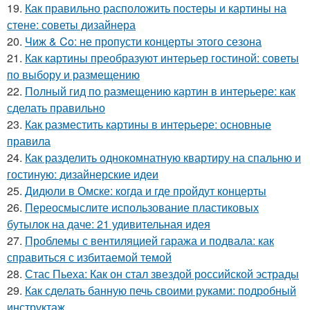
19.
Как правильно расположить постеры и картины на
стене: советы дизайнера
20.
Чиж & Co: не пропусти концерты этого сезона
21.
Как картины преобразуют интерьер гостиной: советы
по выбору и размещению
22.
Полный гид по размещению картин в интерьере: как
сделать правильно
23.
Как разместить картины в интерьере: основные
правила
24.
Как разделить однокомнатную квартиру на спальню и
гостиную: дизайнерские идеи
25.
Дидюли в Омске: когда и где пройдут концерты
26.
Переосмыслите использование пластиковых
бутылок на даче: 21 удивительная идея
27.
Проблемы с вентиляцией гаража и подвала: как
справиться с избитаемой темой
28.
Стас Пьеха: Как он стал звездой российской эстрады
29.
Как сделать банную печь своими руками: подробный
инструктаж