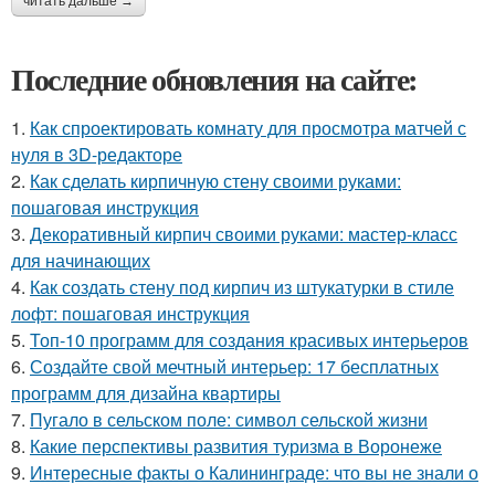
читать дальше →
Последние обновления на сайте:
1.
Как спроектировать комнату для просмотра матчей с
нуля в 3D-редакторе
2.
Как сделать кирпичную стену своими руками:
пошаговая инструкция
3.
Декоративный кирпич своими руками: мастер-класс
для начинающих
4.
Как создать стену под кирпич из штукатурки в стиле
лофт: пошаговая инструкция
5.
Топ-10 программ для создания красивых интерьеров
6.
Создайте свой мечтный интерьер: 17 бесплатных
программ для дизайна квартиры
7.
Пугало в сельском поле: символ сельской жизни
8.
Какие перспективы развития туризма в Воронеже
9.
Интересные факты о Калининграде: что вы не знали о