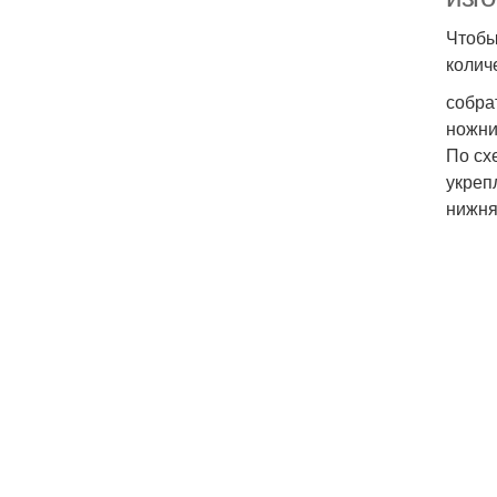
Чтобы
колич
собра
ножни
По сх
укреп
нижня