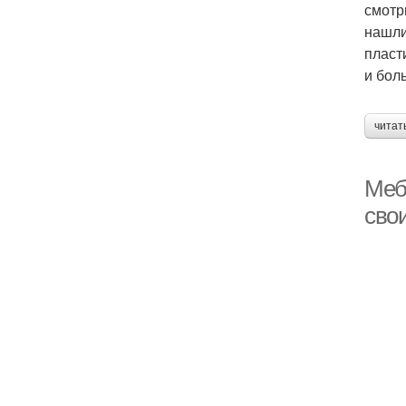
смотр
нашли
пласт
и бол
читат
Меб
сво