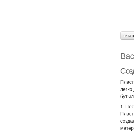
читат
Вас
Соз
Пласт
легко
бутыл
1. По
Пласт
созда
матер