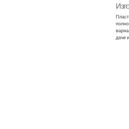
Изг
Пласт
полно
вариа
даче 