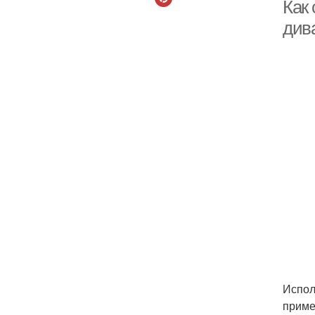
Как
див
С
Испол
приме