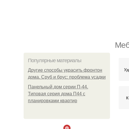
Меб
Популярные материалы
Уд
Другие способы украсить фронтон
дома. Сруб и брус: проблема усадки
Панельный дом серии П-44.
Типовая серия дома П44 с
К
планировками квартир