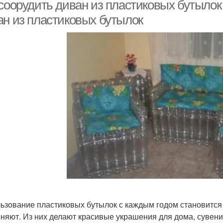
труб
 соорудить диван из пластиковых бутылок
ан из пластиковых бутылок
тул из пластиковых
Мебель из бутылок
бутылок
ьзование пластиковых бутылок с каждым годом становится 
няют. Из них делают красивые украшения для дома, сувени