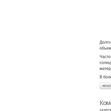
Долго
объем
Часто
солнц
матер
В бол
читат
Ком
изг