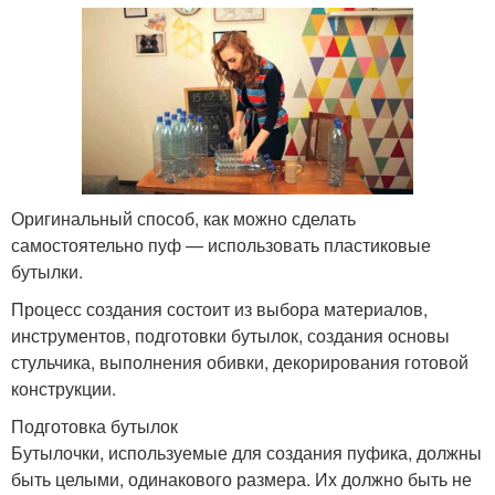
Плетение из
Мебель из бутылок
пластиковых бутылок
Стол из пластиковых
Литровые бутылки
бутылок
Оригинальный способ, как можно сделать
самостоятельно пуф — использовать пластиковые
бутылки.
Процесс создания состоит из выбора материалов,
Пластиковые бутылки
Стул из бутылок
инструментов, подготовки бутылок, создания основы
стульчика, выполнения обивки, декорирования готовой
конструкции.
Подготовка бутылок
Мебель из пластиковых
Диван из бутылок
Бутылочки, используемые для создания пуфика, должны
крышек
быть целыми, одинакового размера. Их должно быть не