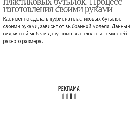
пластиковых бутылок. Процесс
изготовления своими руками
Как именно сделать пуфик из пластиковых бутылок
Лежак из пластиковых
Интерьер из
своими руками, зависит от выбранной модели. Данный
бутылок
пластиковых бутылок
вид мягкой мебели допустимо выполнять из емкостей
разного размера.
Пуфик из пластиковых
Диван из пластиковых
бутылок
бутылок
Мебель из пластиковых
Мебели из пластиковых
бутылок
бутылок
Столик из пластиковых
Бутылки из пластика
бутылок