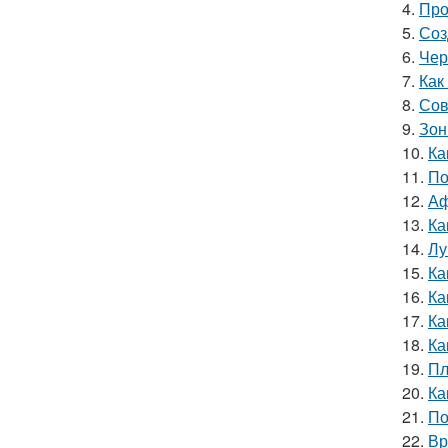
4.
Про
5.
Соз
6.
Чер
7.
Как
8.
Сов
9.
Зон
10.
Ка
11.
По
12.
Аф
13.
Ка
14.
Лу
15.
Ка
16.
Ка
17.
Ка
18.
Ка
19.
Пл
20.
Ка
21.
По
22.
Вр