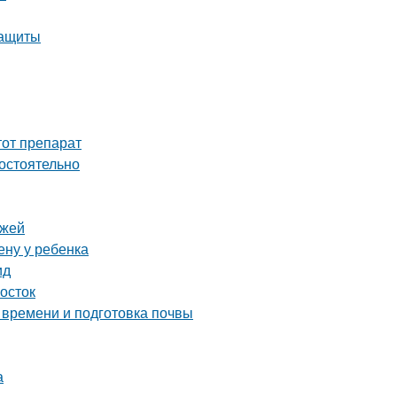
защиты
тот препарат
мостоятельно
ежей
ену у ребенка
ид
мосток
 времени и подготовка почвы
а