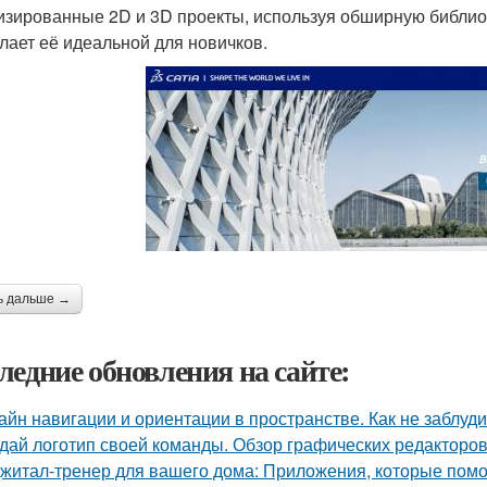
изированные 2D и 3D проекты, используя обширную библиот
елает её идеальной для новичков.
ь дальше →
ледние обновления на сайте:
айн навигации и ориентации в пространстве. Как не заблуд
дай логотип своей команды. Обзор графических редакторов
житал-тренер для вашего дома: Приложения, которые помо