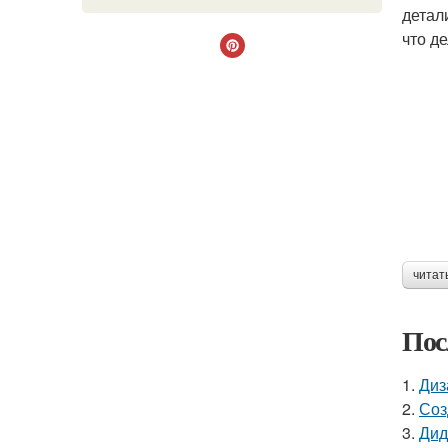
детал
что д
читат
Пос
1.
Диз
2.
Соз
3.
Дид