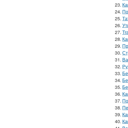
23.
Ка
24.
По
25.
Та
26.
Ут
27.
Tr
28.
Ка
29.
Пр
30.
Ст
31.
Ва
32.
Ру
33.
Бе
34.
Бе
35.
Бе
36.
Ка
37.
По
38.
Пе
39.
Ка
40.
Ка