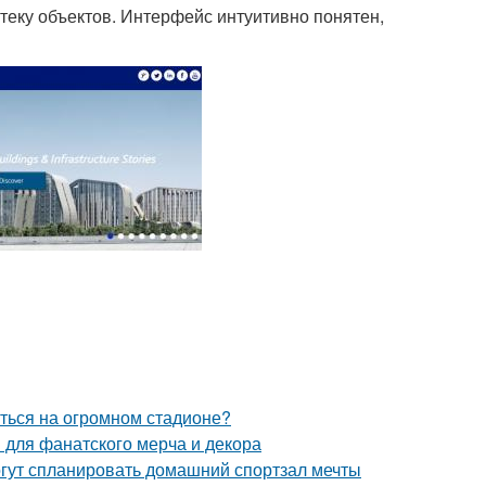
еку объектов. Интерфейс интуитивно понятен,
иться на огромном стадионе?
 для фанатского мерча и декора
гут спланировать домашний спортзал мечты