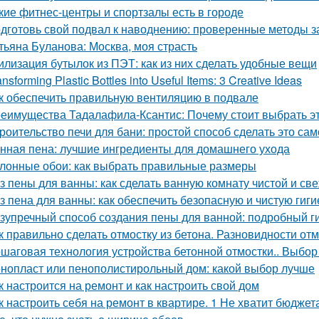
кие фитнес-центры и спортзалы есть в городе
дготовь свой подвал к наводнению: проверенные методы 
тьяна Буланова: Москва, моя страсть
илизация бутылок из ПЭТ: как из них сделать удобные вещи
ansforming Plastic Bottles into Useful Items: 3 Creative Ideas
к обеспечить правильную вентиляцию в подвале
еимущества Тадалафила-Ксантис: Почему стоит выбрать э
роительство печи для бани: простой способ сделать это са
нная пена: лучшие ингредиенты для домашнего ухода
лонные обои: как выбрать правильные размеры
з пены для ванны: как сделать ванную комнату чистой и св
з пена для ванны: как обеспечить безопасную и чистую гиги
зупречный способ создания пены для ванной: подробный г
к правильно сделать отмостку из бетона. Разновидности от
шаговая технология устройства бетонной отмостки.. Выбор
нопласт или пенополистирольный дом: какой выбор лучше
к настроится на ремонт и как настроить свой дом
к настроить себя на ремонт в квартире. 1 Не хватит бюджет