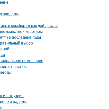
шение
уководство
иль и комфорт в каждой детали
однокомнатной квартиры
ятти в последние годы
 правильный выбор
лений
ции
нкциональное помещение
апин с пластика
методы
ая инструкция
тивно и надолго
е