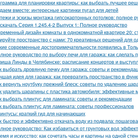
грамма для планировки квартиры: как выбрать лучшее ре
даем вместе: интересные картинки пугал для детей
тежи и эскизы монтажа гипсокартонных потолков: полное р
 скачать Серия 1.245.4-2 Выпуск 1: Полное руководство
ременный дизайн комнаты в однокомнатной квартире 20: ст
ируйте пространство с нами: 70 креативных решений для 
кие современные достопримечательности появились в Толь
лное руководство по выбору печи для гаража: как сделать
иша Линды в Челябинске: расписание концертов и выступ
к выбрать дровяную печку для гаража: советы и рекоменда
чшая идея для гаража: как превратить пространство в фу
к вернуть ноутбуку прежний блеск: советы по удалению цар
к удалить царапины с пластика автомобиля: эффективные 
к выбрать плинтус для ламината: советы и рекомендации
к выбрать плинтус для ламината: советы профессионалов
интусы: краткий гид для начинающих
к быстро и эффективно откачать воду из подвала: пошагов
лное руководство: Как избавиться от грунтовых вод эффек
емя и искусство: как сочетать часы и картины на одной стен