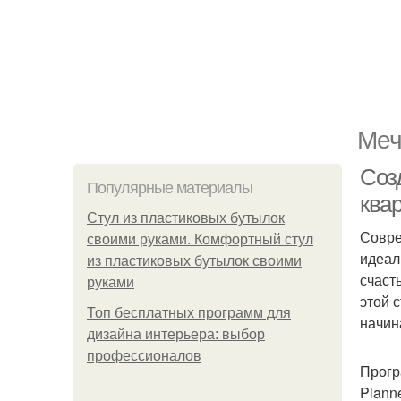
Меч
Соз
Популярные материалы
ква
Стул из пластиковых бутылок
Совре
своими руками. Комфортный стул
идеал
из пластиковых бутылок своими
счаст
руками
этой 
Топ бесплатных программ для
начин
дизайна интерьера: выбор
профессионалов
Прогр
Plann