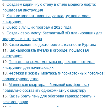
6.
Создаем кирпичную стену в стиле модного лофта:
пошаговая инструкция
7.
Как имитировать кирпичную кладку: пошаговая
инструкция
8.
Обзор 5 лучших программ 2025 года
9.
Создай свою мечту: бесплатный 3D планировщик для
квартиры и интерьера
10.
Какие основные достопримечательности Кургана
11.
Как нарисовать пугало в огороде: пошаговая
инструкция
12.
Пошаговая схема монтажа подвесного потолка:
инструкция для начинающих
13.
Чертежи и эскизы монтажа гипсокартонных потолков:
полное руководство
14.
Маленькая квартира – большой комфорт: как
правильно обставить однокомнатную квартиру
15.
Как выбрать печь для обогрева гаража: советы и
рекомендации